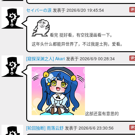
セイバーの涙
发表于 2026/6/20 19:45:54
评
看完 挺好看，有空找漫画看一下。
这年头什么都能异世界了，不过我是土狗，爱看。
[窥探深渊之人] Akari
发表于 2026/6/9 00:28:34
评
这部还蛮有意思的
[轮回独断] 雨落云舒
发表于 2026/6/6 23:30:56
评