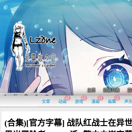
主页
资源列表
汉
+8
+2
+1
+2
文章
动画
游戏
漫画
画集
声
(合集)[官方字幕] 战队红战士在异