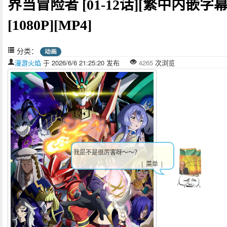
界当冒险者 [01-12话][繁中内嵌字幕
[1080P][MP4]
分类：
动画
漫游火焰
于 2026/6/6 21:25:20 发布
4265
次浏览
我是不是很厉害呀～～？
| 菜单 |