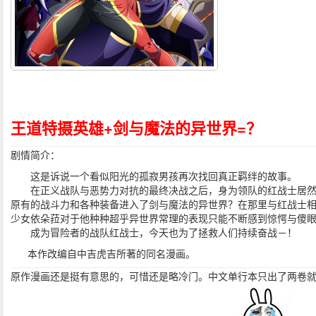
王道特摄英雄+剑与魔法的异世界=？
剧情简介：
这是诉说一个看似阳光的孤寂男孩再次找回真正羁绊的故事。
在正义战队与恶势力对抗的最终决战之后，身为领队的红战士居然
原有的战斗力和各种装备进入了剑与魔法的异世界？在那里与红战士
少女依朵菈对于他种种超乎异世界常理的表现只能不断感到惊愕与傻
成为冒险者的战队红战士，今天也为了拯救人们持续奋战－！
本作改编自中吉虎吉所著的同名漫画。
原作漫画还是挺有意思的，可惜还是略冷门。中文单行本只出了两卷