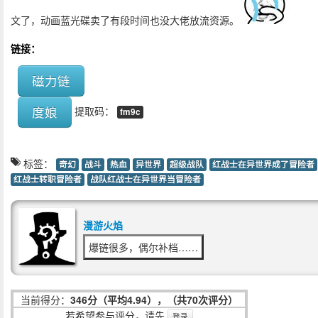
文了，动画蓝光碟卖了有段时间也没大佬放流资源。
链接：
磁力链
度娘
提取码：
fm9c
标签：
奇幻
战斗
热血
异世界
超级战队
红战士在异世界成了冒险者
红战士转职冒险者
战队红战士在异世界当冒险者
漫游火焰
爆链很多，偶尔补档……
当前得分：
346分（平均4.94），（共70次评分）
若希望参与评分，请先
登录