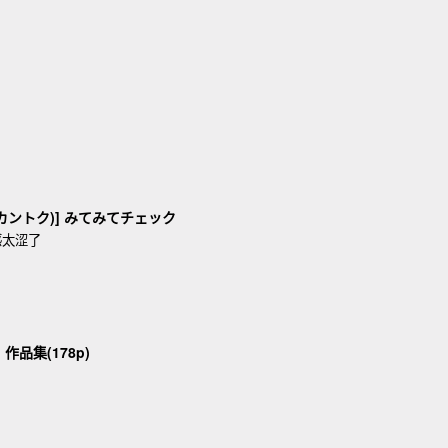
 (カントク)] みてみてチェック
感太涩了
K] 作品集(178p)