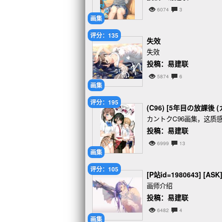
6074
3
画集
评分：135
失效
失效
投稿：易建联
5874
6
画集
评分：195
(C96) [5年目の放課後
カントクC96画集，这质
投稿：易建联
6999
13
画集
评分：105
[P站id=1980643] [AS
画师介绍
投稿：易建联
6482
4
画集