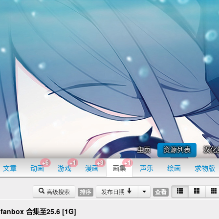
主页
资源列表
汉化
+6
+1
+3
+1
文章
动画
游戏
漫画
画集
声乐
绘画
求物版
高级搜索
发布日期
排序
查看
] fanbox 合集至25.6 [1G]