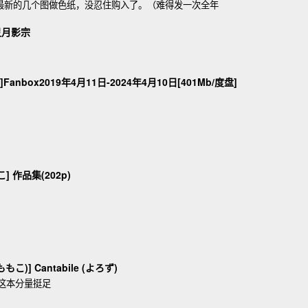
想要最新的几个图做色纸，没忍住购入了。（难得发一次全年
灵月影宗
コ]Fanbox2019年4月11日-2024年4月10日[401Mb/度盘]
もこ] 作品集(202p)
もこ)] Cantabile (よろず)
。这本分量挺足