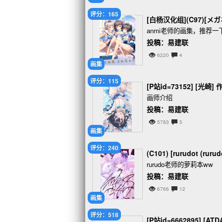
评分：165
[白杨汉化组](C97)[メガネ少
anmi老师的画集，推荐一
投稿：易建联
6220
4
画集
评分：115
[P站id=73152] [光崎] 
画师介绍
投稿：易建联
5783
5
画集
评分：240
(C101) [rurudot (rur
rurudo老师的萝莉本ww
投稿：易建联
6766
12
画集
评分：518
[P站id=6662895] [AT