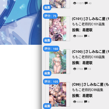
11571
43
画集
评分：75
(C101) [さしみねこ屋 (
ももこ老师的C101画集
投稿：易建联
5994
4
画集
评分：160
(C100) [さしみねこ屋 (
ももこ老师的C100画集
投稿：易建联
7733
13
画集
评分：105
(C99) [さしみねこ屋 (も
ももこ老师的C99画集
投稿：易建联
6302
8
画集