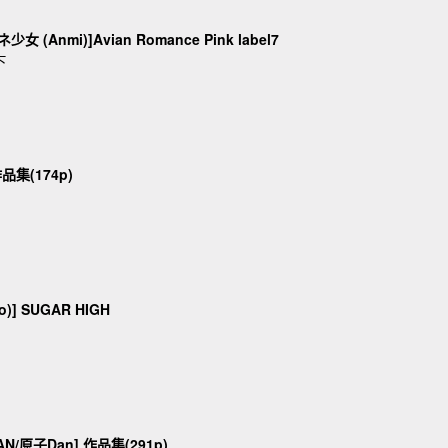
女 (Anmi)]Avian Romance Pink label7
下
作品集(174p)
udo)] SUGAR HIGH
DAN/原子Dan] 作品集(291p)