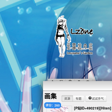
画集
资源
专题
试试手气
评分：260
[P站ID=490219][Hiten