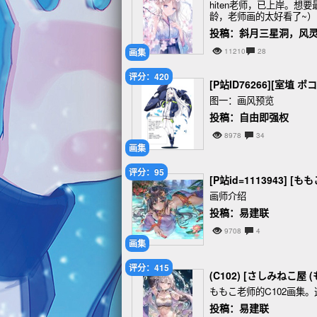
hiten老师，已上岸。
龄，老师画的太好看了~）
投稿：斜月三星洞，风
画集
11210
28
评分：420
[P站ID76266][室埴 ポ
图一：画风预览
投稿：自由即强权
8978
34
画集
评分：95
[P站id=1113943] [も
画师介绍
投稿：易建联
9708
4
画集
评分：415
(C102) [さしみねこ屋 (も
ももこ老师的C102画集
投稿：易建联