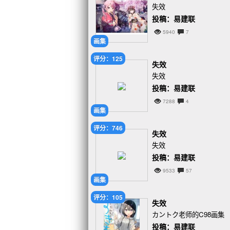
失效
投稿：易建联
5940
7
画集
评分：125
失效
失效
投稿：易建联
7288
4
画集
评分：746
失效
失效
投稿：易建联
9533
57
画集
评分：105
失效
カントク老师的C98画集
投稿：易建联