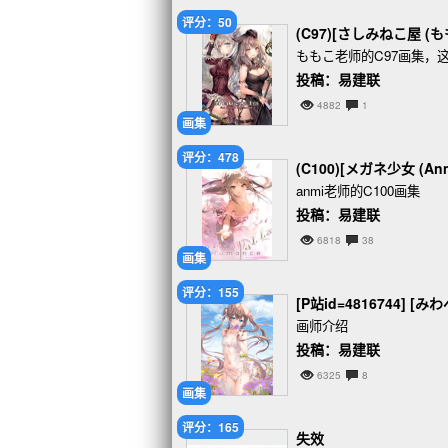
评分：50
(C97)[さしみねこ屋 (ももこ)]
ももこ老师的C97画集，
投稿：易建联
4882
1
画集
评分：478
(C100)[メガネ少女 (Anmi)
anmi老师的C100画集
投稿：易建联
6818
38
画集
评分：155
[P站id=4816744] [
画师介绍
投稿：易建联
6325
8
画集
评分：165
失效