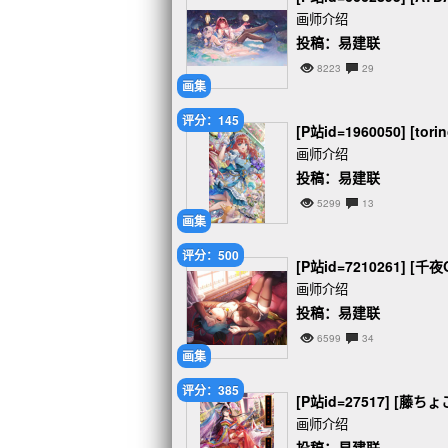
画师介绍
投稿：易建联
8223
29
画集
评分：145
[P站id=1960050] [tor
画师介绍
投稿：易建联
5299
13
画集
评分：500
[P站id=7210261] [千夜
画师介绍
投稿：易建联
6599
34
画集
评分：385
[P站id=27517] [藤ちょ
画师介绍
投稿：易建联