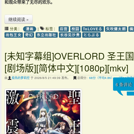
和观众带来了无尽的欢乐。
继续阅读 »
分类：
|
标签：
漫画
后宫
校园
ToLOVEる
矢吹健太朗
搞
出包王女
奇幻
东立出版社
长谷见沙贵
とらぶる
[未知字幕组]OVERLORD 圣王
[剧场版][简体中文][1080p][mkv]
由
极热的萝莉控
于 2026/8/5 21:49:39 发布。
总得分：
68分（平均4.86），（共14次评
6
条评论