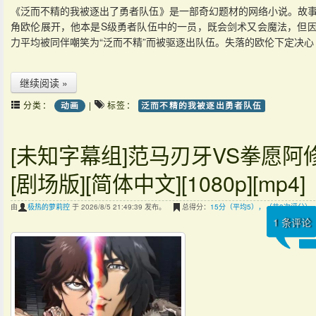
《泛而不精的我被逐出了勇者队伍》是一部奇幻题材的网络小说。故
角欧伦展开，他本是S级勇者队伍中的一员，既会剑术又会魔法，但
力平均被同伴嘲笑为“泛而不精”而被驱逐出队伍。失落的欧伦下定决心
继续阅读 »
分类：
|
标签：
动画
泛而不精的我被逐出勇者队伍
[未知字幕组]范马刃牙VS拳愿阿
[剧场版][简体中文][1080p][mp4]
由
极热的萝莉控
于 2026/8/5 21:49:39 发布。
总得分：
15分（平均5），（共3次评分）
1
条评论