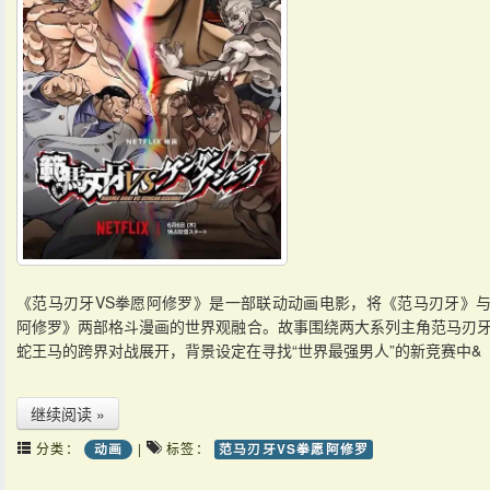
《范马刃牙VS拳愿阿修罗》是一部联动动画电影，将《范马刃牙》
阿修罗》两部格斗漫画的世界观融合。故事围绕两大系列主角范马刃
蛇王马的跨界对战展开，背景设定在寻找“世界最强男人”的新竞赛中&
继续阅读 »
分类：
|
标签：
动画
范马刃牙VS拳愿阿修罗