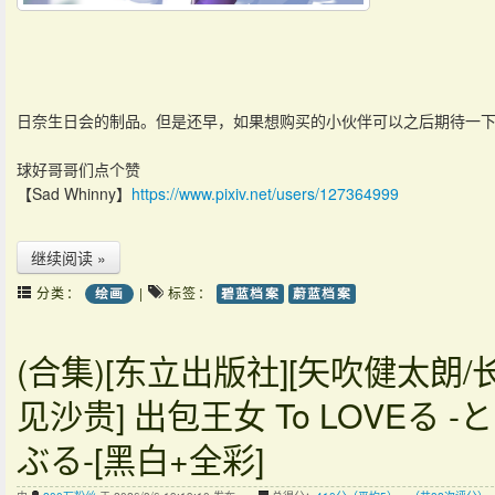
日奈生日会的制品。但是还早，如果想购买的小伙伴可以之后期待一
球好哥哥们点个赞
【Sad Whinny】
https://www.pixiv.net/users/127364999
继续阅读 »
分类：
|
标签：
绘画
碧蓝档案
蔚蓝档案
(合集)[东立出版社][矢吹健太朗/
见沙贵] 出包王女 To LOVEる -
ぶる-[黑白+全彩]