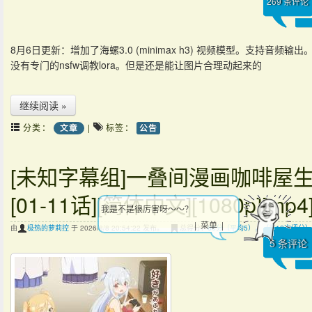
269
条评论
8月6日更新：增加了海螺3.0 (minimax h3) 视频模型。支持音频输
没有专门的nsfw调教lora。但是还是能让图片合理动起来的
继续阅读 »
分类：
|
标签：
文章
公告
[未知字幕组]一叠间漫画咖啡屋生
[01-11话][简体中文][1080p][mp4
我是不是很厉害呀～～？
| 菜单 |
由
极热的萝莉控
于 2026/8/8 20:54:22 发布。
总得分：
60分（平均5），（共12次评分）
5
条评论