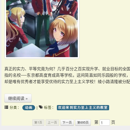
真正的实力、平等究竟为何？几乎百分之百实现升学、就业目标的全
指的名校──东京都高度育成高等学校。这间简直如同乐园般的学校
却是唯有优秀者才能享受优待的实力至上主义学校！绫小路清隆被分
继续阅读 »
分类：
|
标签：
动画
欢迎来到实力至上主义的教室
第
页
第1页
上一页
下一页
第695页