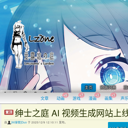
主页
资源列表
汉
+6
+7
+2
+1
文章
动画
游戏
漫画
画集
声
绅士之庭 AI 视频生成网站上
置顶
由
[AI接管]Duo
于 2025/12/9 12:10:11 发布。