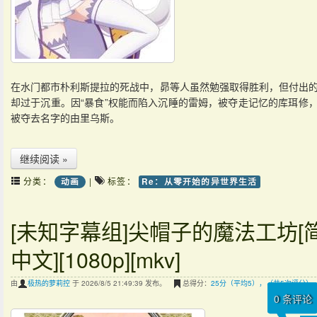
在水门都市朴利斯提拉的死战中，昴等人虽然勉强取得胜利，但付出
却过于沉重。因“暴食”权能而陷入沉睡的雷姆，被夺走记忆的库珥修
被夺去名字的由里乌斯。
继续阅读 »
分类：
|
标签：
动画
Re：从零开始的异世界生活
[未知字幕组]尖帽子的魔法工坊[
中文][1080p][mkv]
由
极热的萝莉控
于 2026/8/5 21:49:39 发布。
总得分：
25分（平均5），（共5次评分）
0
条评论