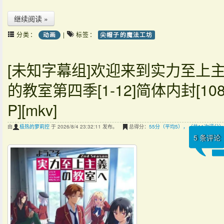
继续阅读 »
分类：
|
标签：
动画
尖帽子的魔法工坊
[未知字幕组]欢迎来到实力至上
的教室第四季[1-12]简体内封[108
P][mkv]
由
极热的萝莉控
于 2026/8/4 23:32:11 发布。
总得分：
55分（平均5），（共11次评分）
5
条评论