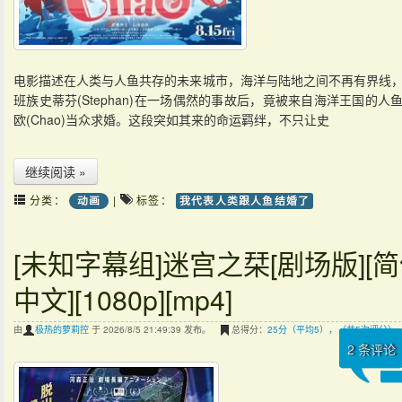
电影描述在人类与人鱼共存的未来城市，海洋与陆地之间不再有界线
班族史蒂芬(Stephan)在一场偶然的事故后，竟被来自海洋王国的人
欧(Chao)当众求婚。这段突如其来的命运羁绊，不只让史
继续阅读 »
分类：
|
标签：
动画
我代表人类跟人鱼结婚了
[未知字幕组]迷宫之栞[剧场版][
中文][1080p][mp4]
由
极热的萝莉控
于 2026/8/5 21:49:39 发布。
总得分：
25分（平均5），（共5次评分）
2
条评论