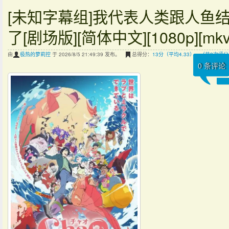
[未知字幕组]我代表人类跟人鱼
了[剧场版][简体中文][1080p][mkv
由
极热的萝莉控
于 2026/8/5 21:49:39 发布。
总得分：
13分（平均4.33），（共3次评
0
条评论