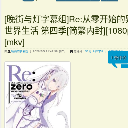
[晚街与灯字幕组]Re:从零开始的
世界生活 第四季[简繁内封][1080
[mkv]
由
极热的萝莉控
于 2026/8/5 21:49:39 发布。
总得分：
30分（平均5），（共6次评分）
1
条评论