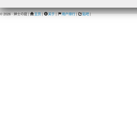
© 2026 - 紳士の庭 |
主页
|
关于
|
用户排行
|
贴吧
|