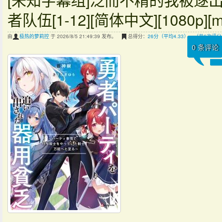
者队伍[1-12][简体中文][1080p][m
由
极热的萝莉控
于 2026/8/5 21:49:39 发布。
总得分：
26分（平均4.33），（共6次评
0
条评论