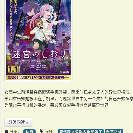
女高中生前泽栞突然遭遇手机碎裂，醒来时已身处无人的异世界横滨
形印章告知她被困在手机里，而现实世界中另一个失控的自己开始肆
为阻止平行自我的暴走，栞必须穿越手机迷宫逃离异世界
继续阅读 »
分类：
|
标签：
动画
我代表人类跟人鱼结婚了
迷宫之栞