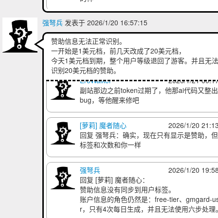
是的
2026/1/20 18:4
我也是，1月18号刚续完赞助，今天下午显示
期。
强弩兵
发表于 2026/1/20 16:57:15
赞助信息无法正常识别。
[萝莉] 魔者随心
2026/1/20 19:4
一开始是1美元档，前几天改成了20美元档，
同，而现在是恢复了但是次数却没回来
今天1美元档到期，整个用户等级退回了游客。并且无
识别20美元档的赞助。
EroWalker
2026/1/21 00:1
副站那边之前token过期了，他那ai代码又整
bug，等他醒来修吧
[萝莉] 魔者随心
2026/1/20 21:1
回复
强弩兵
：确实，现在只有显示是赞助，
标签和次数和你一样
强弩兵
2026/1/20 19:5
回复
[萝莉] 魔者随心
：
赞助信息没有同步到用户标签。
账户信息的角色仍然是：free-tier、gmgard-u
r，只有4次每日生成，并且无法使用六步处理