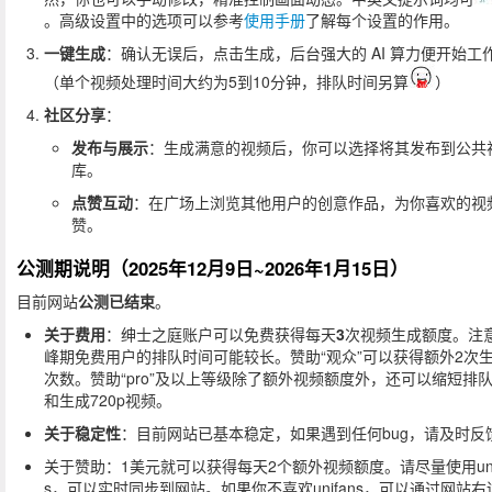
。高级设置中的选项可以参考
使用手册
了解每个设置的作用。
一键生成
：确认无误后，点击生成，后台强大的 AI 算力便开始工
（单个视频处理时间大约为5到10分钟，排队时间另算
）
社区分享
：
发布与展示
：生成满意的视频后，你可以选择将其发布到公共
库。
点赞互动
：在广场上浏览其他用户的创意作品，为你喜欢的视
赞。
公测期说明（2025年12月9日~2026年1月15日）
目前网站
公测已结束
。
关于费用
：绅士之庭账户可以免费获得每天
3
次视频生成额度。注
峰期免费用户的排队时间可能较长。赞助“观众”可以获得额外2次
次数。赞助“pro”及以上等级除了额外视频额度外，还可以缩短排
和生成720p视频。
关于稳定性
：目前网站已基本稳定，如果遇到任何bug，请及时反
关于赞助：1美元就可以获得每天2个额外视频额度。请尽量使用uni
s，可以实时同步到网站。如果你不喜欢unifans，可以通过网站右