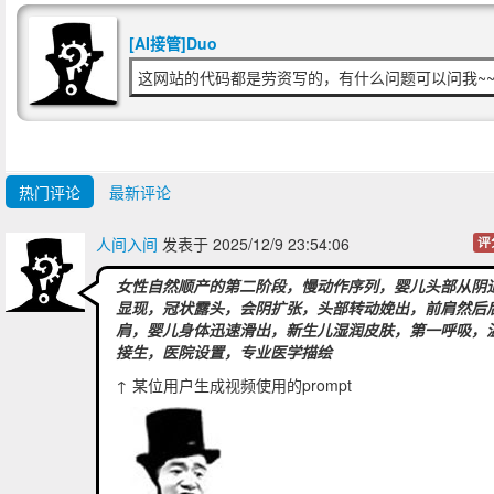
Ajept
2025/12/10 00:3
[AI接管]Duo
这网站的代码都是劳资写的，有什么问题可以问我~~
我要回暗网
热门评论
最新评论
清淡的
人间入间
发表于 2025/12/9 23:54:06
评
[涩の魂] 德先生
2025/12/10 01:1
女性自然顺产的第二阶段，慢动作序列，婴儿头部从阴
好怪，再看一眼.jpg
显现，冠状露头，会阴扩张，头部转动娩出，前肩然后
肩，婴儿身体迅速滑出，新生儿湿润皮肤，第一呼吸，
接生，医院设置，专业医学描绘
↑ 某位用户生成视频使用的prompt
好奇成品是什么样的
Nori_Feather
2025/12/10 01:3
你这么说成功引起了在下的好奇心