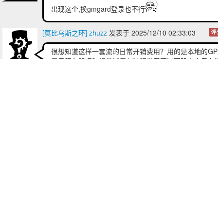
出现这个,换gmgard登录也不行
[莫比乌斯之环] zhuzz
发表于 2025/12/10 02:33:03
评
很想知道这样一套流的日常开销费用？用的是本地的GP
是云服务器呢？想尝试复刻流程学习不过不确定自己有
这个财力...
[AI接管]Duo
2025/12/10 03:3
我租了5张rtx 6000 云显卡也根本处理不过来
地就别想了
[莫比乌斯之环] zhuzz
2025/12/10 21:1
回复
[AI接管]Duo
：那么价格方面...?
第
页
第1页
上一页
下一页
第27页