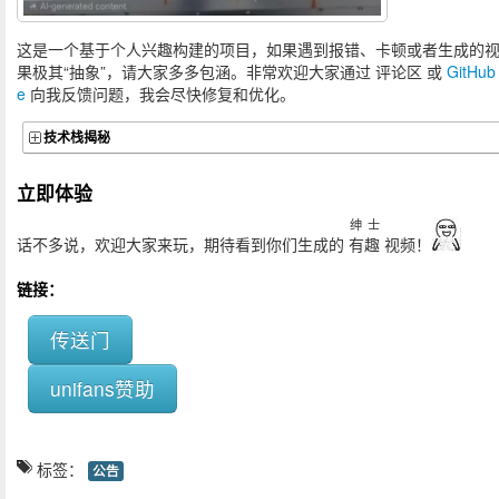
王兰呱2号
2026/2/15 22:3
这是一个基于个人兴趣构建的项目，如果遇到报错、卡顿或者生成的
果极其“抽象”，请大家多多包涵。非常欢迎大家通过 评论区 或
GitHub
e
向我反馈问题，我会尽快修复和优化。
笑成傻逼
技术栈揭秘
立即体验
athlon18
2025/12/10 00:2
给我整乐了
绅 士
话不多说，欢迎大家来玩，期待看到你们生成的
有趣
视频！
backpacker47
2025/12/10 00:3
链接：
引起了我的好奇，偏偏想看看到底能生成什么
传送门
unifans赞助
标签：
公告
的视频