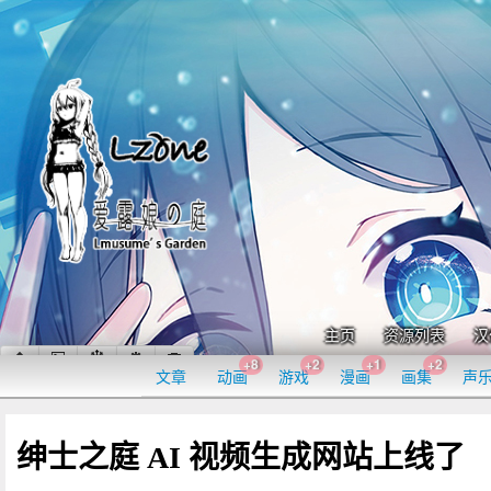
主页
资源列表
汉
+8
+2
+1
+2
文章
动画
游戏
漫画
画集
声
绅士之庭 AI 视频生成网站上线了