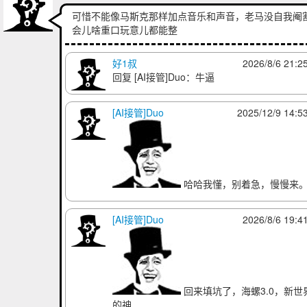
可惜不能像马斯克那样加点音乐和声音，老马没自我阉
会儿啥重口玩意儿都能整
好1叔
2026/8/6 21:2
回复
[AI接管]Duo
：牛逼
所以，成品呢
[AI接管]Duo
2025/12/9 14:5
[AI接管]Duo
2025/12/11 02:0
你们别试了，ai是做不出来自己没见过的东西
哈哈我懂，别着急，慢慢来
archmagetony
2025/12/12 15:3
AI：这也太怪了
[AI接管]Duo
2026/8/6 19:4
回来填坑了，海螺3.0，新世
的神