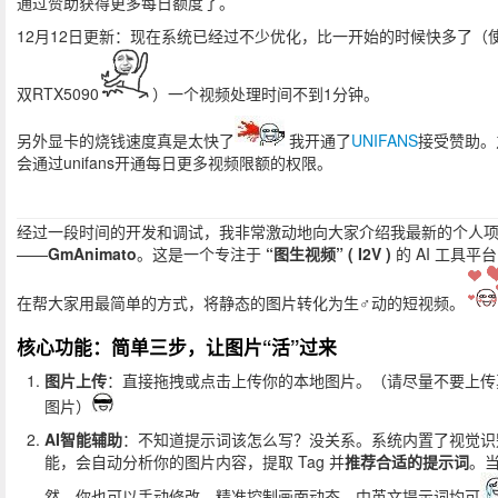
通过赞助获得更多每日额度了。
12月12日更新：现在系统已经过不少优化，比一开始的时候快多了（
双RTX5090
）一个视频处理时间不到1分钟。
另外显卡的烧钱速度真是太快了
我开通了
UNIFANS
接受赞助。
会通过unifans开通每日更多视频限额的权限。
经过一段时间的开发和调试，我非常激动地向大家介绍我最新的个人
——
GmAnimato
。这是一个专注于
“图生视频” ( I2V )
的 AI 工具平
在帮大家用最简单的方式，将静态的图片转化为生♂动的短视频。
核心功能：简单三步，让图片“活”过来
图片上传
：直接拖拽或点击上传你的本地图片。（请尽量不要上传
图片）
AI智能辅助
：不知道提示词该怎么写？没关系。系统内置了视觉识
能，会自动分析你的图片内容，提取 Tag 并
推荐合适的提示词
。
然，你也可以手动修改，精准控制画面动态。中英文提示词均可