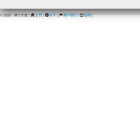
© 2026 - 紳士の庭 |
主页
|
关于
|
用户排行
|
贴吧
|