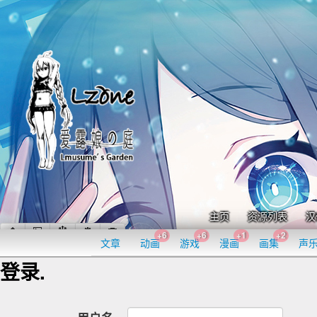
主页
资源列表
汉
+6
+6
+1
+2
文章
动画
游戏
漫画
画集
声
登录.