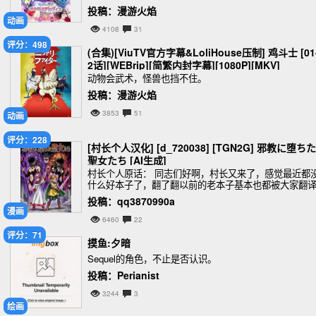
者必须要剿，不剿不行！没有外星人来搞我们的日子，
投稿：漫游火焰
是好日子(破音)！
动画
4108
31
评分：498
(合集)[ViuTV官方字幕&LoliHouse压制] 鸡斗士 [01
2话][WEBrip][简繁内封字幕][1080P][MKV]
动物会武术，怪兽也挡不住。
投稿：漫游火焰
3853
51
动画
评分：228
[村长个人汉化] [d_720038] [TGN2G] 邪教に堕ちた
聖女たち [AI生成]
村长个人原话： 同志们好啊，村长又来了，感觉最近都
什么好本子了，翻了翻以前的老本子基本也都被大家翻
了，现在时代进步了，大家都能自己干了真是欣慰，所
投稿：qq3870990a
村长要与时俱进搞点ai本。好久没翻译这么纯粹的
漫画
6460
22
评分：71
摸鱼:夕暗
Sequel的角色，不止是否认识。
投稿：Perianist
3244
3
绘画