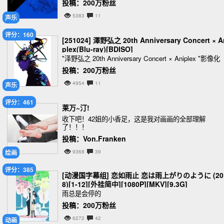
投稿：200万粉丝
5383
11
声乐
评分：160
[251024] 澤野弘之 20th Anniversary Concert × A
plex(Blu-ray)[BDISO]
"泽野弘之 20th Anniversary Concert × Aniplex "影像化
投稿：200万粉丝
4954
11
声乐
评分：461
莱万~汀!
收下吧！42姐的小香足，这是我对画画的全部理解
了！！！
投稿：Von.Franken
绘画
9368
39
评分：385
[动漫国字幕组] 恋如雨止 恋は雨上がりのように (20
8)[1-12][外挂简中][1080P][MKV][9.3G]
雨总是会停的
投稿：200万粉丝
6272
42
动画