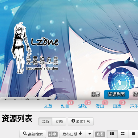
主页
资源列表
汉
+8
+2
+1
+2
文章
动画
游戏
漫画
画集
声
资源列表
资源
专题
试试手气
高级搜索
发布日期
排序
查看