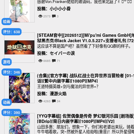
感谢Von.Franken佬给的邀请码，我也来北庭了✌︎ ॑꒳ ॑✌︎
投稿：小小小小昏
2573
3
绘画
评分：638
[STEAM官中][2026512][Mi'pu'mi Games GmbH]
狱黑杰克/Black Jacket V1.0.5.227+支援者礼包 [72
MB]
这应该不算是国产吧？虽然看了下好像有QQ群的样子。
投稿：セイバーの涙
6685
71
游戏
评分：346
(合集)[官方字幕] 战队红战士在异世界当冒险者 [01-
话][繁中内嵌字幕][1080P][MP4]
王道特摄英雄+剑与魔法的异世界=？
投稿：漫游火焰
4263
34
动画
评分：390
[YYQ字幕组] 佐贺偶像是传奇 梦幻银河乐园 [剧场版
[BDrip][简日内嵌字幕][1080P][MP4][V2]
山田多惠：朋友们，想象一下，你们和老婆出来玩，骑
牛牛唱着歌，突~然被外星人给劫啦(重音)！所以外星侵