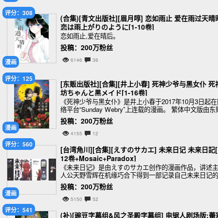
评分：308
(合集)[青文出版社][眉月啍] 恋如雨止 爱在雨过天晴
恋は雨上がりのように[1-10卷]
恋如雨止,爱在晴后。
投稿：200万粉丝
6146
36
漫画
评分：125
[东贩出版社][合集][井上小春] 死神少爷与黑女仆 死
坊ちゃんと黒メイド[1-16卷]
《死神少爷与黑女仆》是井上小春于2017年10月3日起在
络平台“Sunday Webry”上连载的漫画。 繁体中文版由东
出版社发行，国内电子版由哔哩哔哩漫画独家发布。
投稿：200万粉丝
漫画
4155
12
评分：560
[台湾角川][合集][えすのサカエ] 未来日记 未来日記[
12卷+Mosaic+Paradox]
《未来日记》是由えすのサカエ创作的漫画作品，讲述
人公天野雪辉在机缘巧合下得到一部记录自己未来日记
手机，而发生了一连串奇怪的事。 剧情简介
投稿：200万粉丝
漫画
5150
52
评分：541
(补)[豌豆字幕组&风之圣殿字幕组] 电锯人剧场版:蕾