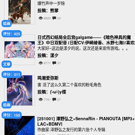
爆竹声中一岁除
投稿：熊掌
6820
24
绘画
评分：425
日式西幻结局全后宫galgame——《暗色神具的魔
王》中日双配音 (日配CV:伊崎绫香、水野七海)!喜欢
话求体验!
大家好~这边是漾夕的说，这次还是来宣传游戏。。。
投稿：漾夕
9771
37
文章
评分：311
鸣潮爱弥斯
害 活了这么久第二个喜欢的粉毛角色
投稿：(•̀ω•́)y楪
7761
27
绘画
评分：150
[251001] 澤野弘之×SennaRin - PIANOUTA [MP3+
LAC+BDMV]
作曲家·泽野弘之发行的第六张个人专辑