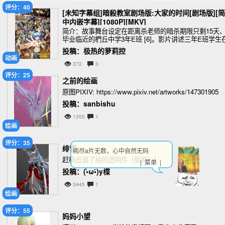
评分：40
[未知字幕组]暗殺教室剧场版:大家的时间[剧场版][简
中内嵌字幕][1080P][MKV]
简介：故事舞台设定在距离杀老师的暗杀期限只剩15天
毕业临近的椚丘中学3年E班 [6]。影片讲述三年E班学生
毕业前回忆与杀老师度过的时光；杀老师帮助居酒屋店
投稿：极热的萝莉控
梓和女儿萤后，坚定了履行老师职
动画
372
3
评分：25
之前的绘画
原图PIXIV: https://www.pixiv.net/artworks/147301905
投稿：sanbishu
1355
1
绘画
评分：35
绯雪
阅尽a片无数，心中自然无码
赶稿去漏了袖的透明件（偷鸡？）
| 菜单 |
投稿：(•̀ω•́)y楪
3445
1
绘画
评分：55
妈妈小望