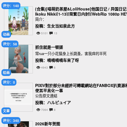
评分：140
(合集)[喵萌奶茶屋&LoliHouse]他国日记 / 异国日记 
Ikoku Nikki[1-13][简繁日内封][WebRip 1080p HE
C-10bit AAC][MKV][3.17GB]
简介：
投稿：生女当如泉此方
5101
13
动画
评分：58
抓住就是一顿搓
常rua一只小花猫身上长跳蚤，害我痒的半死
投稿：嘀嘀嘀嘀车来了呀
4943
6
绘画
评分：0
PIXIV對於部分未經許可轉載網站在FANBOX扒資源
使其平息化一事
公告原文連結
投稿：ハルピュイア
7064
8
文章
评分：340
2026新年贺图