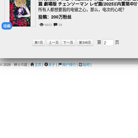
篇 劇場版 チェンソーマン レゼ篇(2025)[内置简中][
80P][MP4][WEB-DL][2.74G]
所有人都想要我的电锯之心，那么，电次的心呢？
投稿：200万粉丝
6603
58
动画
第
页
第1页
上一页
下一页
第348页
© 2026 - 紳士の庭 |
主页
|
关于
|
用户排行
|
贴吧
|