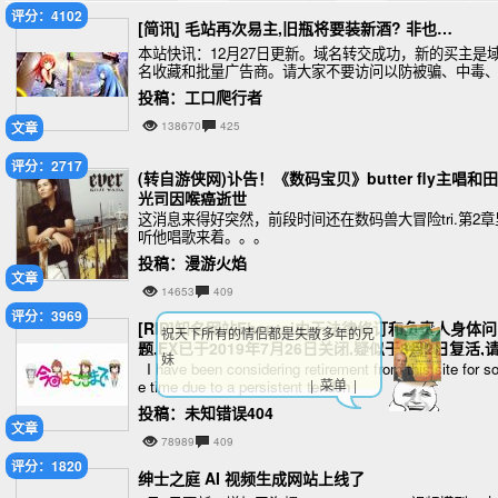
评分：4102
[简讯] 毛站再次易主,旧瓶将要装新酒? 非也…
本站快讯：12月27日更新。域名转交成功，新的买主是
名收藏和批量广告商。请大家不要访问以防被骗、中毒
或为对方带来广告收入。
投稿：工口爬行者
文章
138670
425
评分：2717
(转自游侠网)讣告！《数码宝贝》butter fly主唱和田
光司因喉癌逝世
这消息来得好突然，前段时间还在数码兽大冒险tri.第2章
听他唱歌来着。。。
投稿：漫游火焰
文章
14653
409
评分：3969
[RIP]知名网站Ehentai由于法律修订和负责人身体问
祝天下所有的情侣都是失散多年的兄
题,EX已于2019年7月26日关闭,疑似于8月2日复活,
妹
各位根据需要进行备份
I have been considering retirement from this site for 
| 菜单 |
e time due to a persistent tendon
投稿：未知错误404
文章
78989
409
评分：1820
绅士之庭 AI 视频生成网站上线了