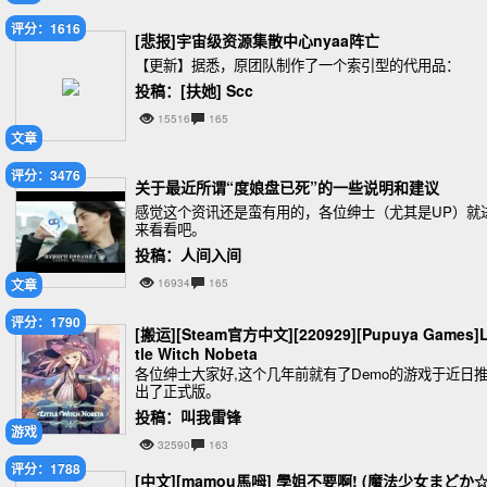
评分：1616
[悲报]宇宙级资源集散中心nyaa阵亡
【更新】据悉，原团队制作了一个索引型的代用品：
投稿：[扶她] Scc
15516
165
文章
评分：3476
关于最近所谓“度娘盘已死”的一些说明和建议
感觉这个资讯还是蛮有用的，各位绅士（尤其是UP）就
来看看吧。
投稿：人间入间
文章
16934
165
评分：1790
[搬运][Steam官方中文][220929][Pupuya Games]L
tle Witch Nobeta
各位绅士大家好,这个几年前就有了Demo的游戏于近日
出了正式版。
投稿：叫我雷锋
游戏
32590
163
评分：1788
[中文][mamou馬呣] 學姐不要啊! (魔法少女まどか