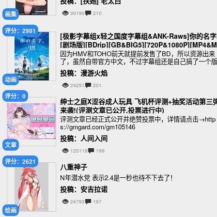
投稿：[扶她] 老太白
画集
30190
210
评分：2981
[极影字幕组x轻之国度字幕组&ANK-Raws]你的名
[剧场版][BDrip][GB&BIG5][720P&1080P][MP4&
V]
因为HMV和TOHO前天就提前发售了BD，所以资源出来
了，虽然自带官方中文，不过字幕组还是自己搞了一个
本
投稿：漫游火焰
动画
24251
201
评分：0
绅士之庭X涩谷成人玩具 飞机杯评测+抽奖活动第三
来袭!(评测文章已公开,投票进行中)
评测文章已经正式公开并绝赞投票中，详情请点击→http
s://gmgard.com/gm105146
投稿：人间入间
文章
120118
199
评分：2621
八重神子
N年潜水党 表示2.4是一秒也待不下去了！
投稿：安吉拉诺
24793
197
绘画