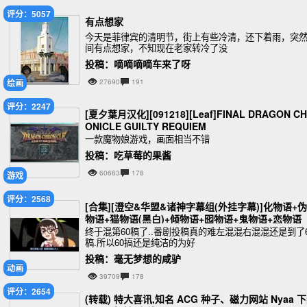
评分：5057
有点想家
今天是菲律宾的清明节，街上有些冷清，还下着雨，突
间有点想家，不知现在老家转冷了没
投稿：嘀嘀嘀嘀车来了呀
绘画
27690
191
评分：2247
[夏夕葉月汉化][091218][Leaf]FINAL DRAGON C
ONICLE GUILTY REQUIEM
一款魔物娘游戏，画面相当不错
投稿：吃草莓的果酱
60663
178
游戏
评分：2568
[合集][澄空&华盟&诸神字幕组(外挂字幕)]化物语+伪
物语+猫物语(黑白)+倾物语+囮物语+鬼物语+恋物语
+花物语+凭物语+终物语+历物语[共87集][日语中字][
终于混第60稿了..番剧投稿真的难左混混右混混还是到了6
稿.所以60搞还是纯洁的为好
080P][MKV]
投稿：毫无梦想的咸驴
动画
39709
178
评分：2654
(转载) 特大喜讯,知名 ACG 种子、磁力网站 Nyaa 