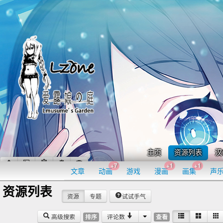
主页
资源列表
汉
+7
+1
+1
文章
动画
游戏
漫画
画集
声
资源列表
资源
专题
试试手气
高级搜索
评论数
排序
查看