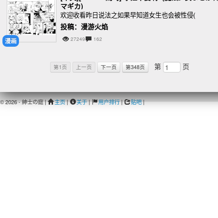
マギカ)
欢迎收看昨日说法之如果早知道女生也会被性侵(
投稿：漫游火焰
27249
162
漫画
第
页
第1页
上一页
下一页
第348页
© 2026 - 紳士の庭 |
主页
|
关于
|
用户排行
|
贴吧
|