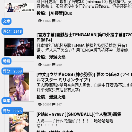
8月6日更新：增加了海螺3.0 (minimax h3) 视频模型。
音频输出。虽然还没有专门的nsfw调教lora。但是还是能
图片合理动起来的
投稿：[AI接管]Duo
文章
61839
267
评分：2918
[官方字幕]自慰战士TENGAMAN[简中外挂字幕][72
P][MP4]
日本知名飞机杯品牌TENGA 拍摄的特摄英雄剧(只有1
话)，坏人来了怎么办？用TENGA牌飞机杯冲一发变绅，
对方社保就完事了！
投稿：漫游火焰
动画
42284
250
评分：2568
[中文][ウサギBOSS (神奈弥莎)] 夢のつぼみ2 (アイ
ルマスター ミリオンライブ!)
国人画师画的望月杏奈同人画集，自带中日双语(不过其
几乎也就只有后记有文字)
投稿：漫游火焰
画集
20807
247
评分：3076
[P站id= 97687 ][SNOWBALL](个人整理)画集
大奶——子什么的最好了！！！！哈哈哈哈哈
哈！！！！！