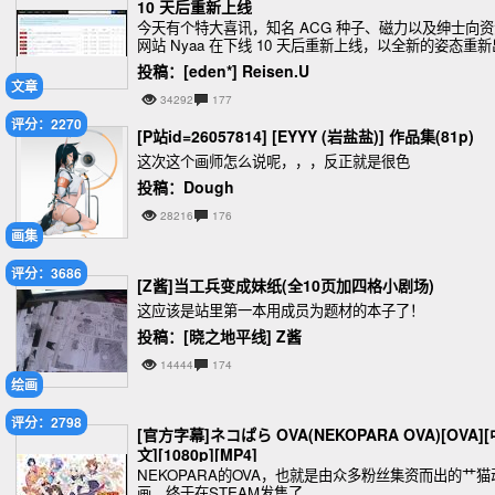
10 天后重新上线
今天有个特大喜讯，知名 ACG 种子、磁力以及绅士向资
网站 Nyaa 在下线 10 天后重新上线，以全新的姿态重新
现在众多绅士的面前，域名也有 Nyaa.se 变为了 Nyaa.s
投稿：[eden*] Reisen.U
i，同时表站和里
文章
34292
177
评分：2270
[P站id=26057814] [EYYY (岩盐盐)] 作品集(81p)
这次这个画师怎么说呢，，，反正就是很色
投稿：Dough
28216
176
画集
评分：3686
[Z酱]当工兵变成妹纸(全10页加四格小剧场)
这应该是站里第一本用成员为题材的本子了！
投稿：[晓之地平线] Z酱
14444
174
绘画
评分：2798
[官方字幕]ネコぱら OVA(NEKOPARA OVA)[OVA][
文][1080p][MP4]
NEKOPARA的OVA，也就是由众多粉丝集资而出的艹猫
画，终于在STEAM发售了,