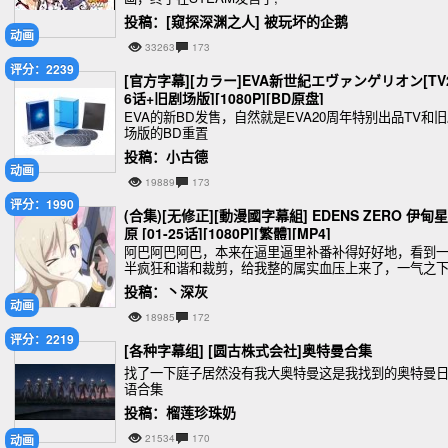
投稿：[窥探深渊之人] 被玩坏的企鹅
动画
33263
173
评分：2239
[官方字幕][カラー]EVA新世紀エヴァンゲリオン[TV
6话+旧剧场版][1080P][BD原盘]
EVA的新BD发售，自然就是EVA20周年特别出品TV和
场版的BD重置
投稿：小古德
动画
19889
173
评分：1990
(合集)[无修正][動漫國字幕組] EDENS ZERO 伊甸星
原 [01-25话][1080P][繁體][MP4]
阿巴阿巴阿巴，本来在逼里逼里补番补得好好地，看到
半疯狂和谐和裁剪，给我整的属实血压上来了，一气之
关了逼站上网上找到了这份无修正的资源。妖尾平行世
投稿：丶深灰
外传（大雾）
动画
18985
172
评分：2219
[各种字幕组] [圆古株式会社]奥特曼合集
找了一下庭子居然没有我大奥特曼这是我找到的奥特曼
语合集
投稿：榴莲珍珠奶
动画
21534
170