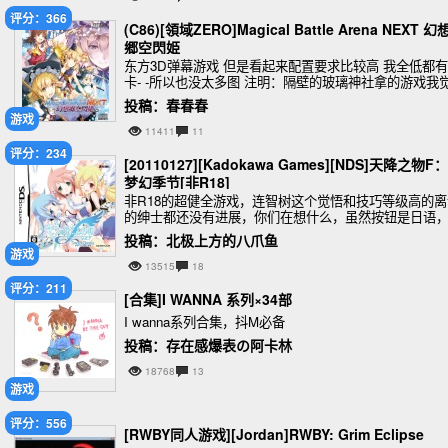
评分：366
(C86)[領域ZERO]Magical Battle Arena NEXT 幻
郷空閃姫
东方3D弹幕游戏 但是看起来配置要求比较高 我全低都
卡- -所以也没太多图 注明：隔壁的玻璃神社拿的游戏我
得还是用手柄比较好操控 键盘也是可以的 玩起来的感觉
投稿：春春春
嘛...高达 电光火石 ...这类的
游戏
11411
11
评分：234
[20110127][Kadokawa Games][NDS]天降之物F：
梦幻季节[非R18]
非R18的超健全游戏，连智树这个觉悟和技巧等级高的离
的绅士都还没有进展，你们在想什么，虽然按钮是日语
但是的确是熟肉.......（感谢我忘了名字的汉化组还有忘
投稿：北极上方的八爪鱼
名字了的资源提供者），在NDS上发行
游戏
13515
18
评分：211
[合集]I WANNA 系列×34部
I wanna系列合集，抖M必备
投稿：存在感爆表の阿卡林
18768
13
游戏
评分：556
[RWBY同人游戏][Jordan]RWBY: Grim Eclipse