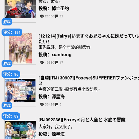
贵安，诸君。
投稿：悼亡圣约
23056
32
游戏
评分：191
[121214][fairys]いますぐお兄ちゃんに妹だってい
たい！
事先说好，是全年龄的纯爱作
投稿：xianhong
19330
17
游戏
评分：96
[自购][RJ130907][Foxeye]SUFFERERファンボッ
ス
今夜的第二发~感觉有点小激动呢~
投稿：源星海
30429
5
游戏
评分：89
[RJ092236][Foxeye]月と人魚と 水底の冒険
大家好，我又来了。
投稿：源星海