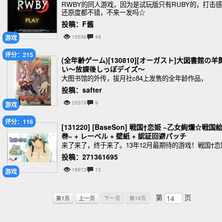
RWBY的同人游戏，因为是试玩版只有RUBY的，打击
还原度都不错，不来一发吗☆
投稿：F酱
游戏
15536
48
评分：215
(全年齢ゲーム)[130810][オーガスト]大図書館の羊
い～放課後しっぽデイズ～
大图书馆的外传，拔月社c84上发售的全年龄作品，
投稿：safter
25578
9
游戏
评分：116
[131220] [BaseSon] 戦国†恋姫 ~乙女絢爛☆戦国
巻~ + レーベル + 壁紙 + 認証回避パッチ
来了来了，终于来了。13年12月最期待的游戏！戦国†恋
投稿：271361695
18972
13
游戏
第
页
第1页
上一页
下一页
第14页