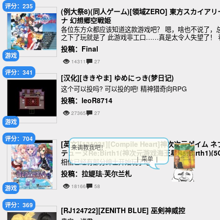
评分：235
(例大祭8)(同人ゲーム)[領域ZERO] 東方スカイアリ
ナ 幻想郷空戦姫
各位东方众都应该知道这款游戏吧？ 嗯，啥也不说了，
之下了玩就是了 此游戏非工口……真是太令人失望了！ 
一会儿淫妖虫冷静一下……
投稿：Final
游戏
14311
27
评分：341
[汉化][ききやま] ゆめにっき(梦日记)
这个可以投吗? 可以投的吧! 精神猎奇向RPG​
投稿：leoR8714
27365
27
游戏
评分：704
[英文][131031][Compile Heart]神次次元ゲイム ネ
来调教我吧！
テューヌRe;Birth1(神次元游戏海王星Re;Birth1)(5
| 菜单 |
相信已经有部分绅士开始玩了吧
投稿：拉媞珐·芙尔兰札
18166
58
游戏
评分：369
[RJ124722][ZENITH BLUE] 巫剣神威控