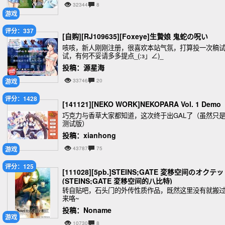
32344
8
游戏
评分：337
[自购][RJ109635][Foxeye]生贄娘 鬼蛇の呪い
咳咳，新人刚刚注册，很喜欢本站气氛，打算投一次稿
试，有何不妥请多多提点_(:з」∠)_
投稿：源星海
游戏
33746
20
评分：1428
[141121][NEKO WORK]NEKOPARA Vol. 1 Demo
巧克力与香草大家都知道，这次终于出GAL了（虽然只
测试版）
投稿：xianhong
游戏
43787
75
评分：125
[111028][5pb.]STEINS;GATE 変移空间のオクテ
(STEINS;GATE 変移空间的八比特)
转自贴吧，石头门的外传性质作品，既然这里没有就搬
来咯~
投稿：Noname
游戏
10730
8