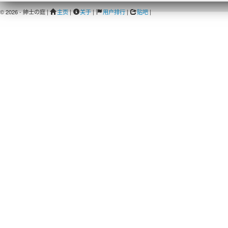
© 2026 - 紳士の庭 |
主页
|
关于
|
用户排行
|
贴吧
|