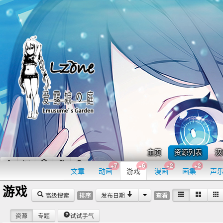
主页
资源列表
汉
+7
+6
+2
+2
文章
动画
游戏
漫画
画集
声
游戏
高级搜索
发布日期
排序
查看
资源
专题
试试手气