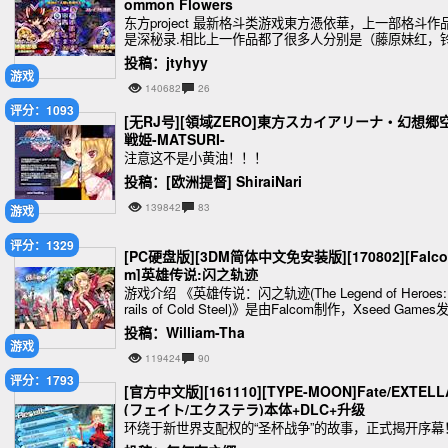
ommon Flowers
东方project 最新格斗类游戏東方憑依華，上一部格斗作
是深秘录.相比上一作品都了很多人分别是（藤原妹红，
仙，哆来咪·苏伊特，紫，比那名居天子，依神女苑，依
投稿：jtyhyy
紫苑）
游戏
140682
26
评分：1093
[无RJ号][領域ZERO]東方スカイアリーナ・幻想郷
戦姫-MATSURI-
注意这不是小黄油！！！
投稿：[欧洲提督] ShiraiNari
139842
83
游戏
评分：1329
[PC硬盘版][3DM简体中文免安装版][170802][Falco
m]英雄传说:闪之轨迹
游戏介绍 《英雄传说：闪之轨迹(The Legend of Heroes:
rails of Cold Steel)》是由Falcom制作，Xseed Games
行的一款RPG游戏，
投稿：William-Tha
游戏
119424
90
评分：1793
[官方中文版][161110][TYPE-MOON]Fate/EXTELL
(フェイト/エクステラ)本体+DLC+升级
环绕于新世界支配权的“圣杯战争”的故事，正式揭开序幕