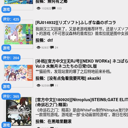
投稿：無何有之郷
102822
103
游戏
评分：425
[RJ014932][リズソフト]ふしぎな森のポコラ
我胡汉三又回来了，又是老游戏推荐环节，还是リズソ
ト的游戏《不可思议森林的普库拉》普库拉就是图中女
旁边长得和兔子一样的妖精。
投稿：dtf
游戏
92837
24
评分：204
[补档][官方中文][无RJ号][NEKO WORKs] ネコぱ
Vol.0 水無月ネコたちの日常!DL版
艹猫前传，发现站里的爆了之后特地前来补档。
投稿：[没有点兔看我要死啦] akaziki
92598
11
游戏
评分：365
[官方中文][180920][Nitroplus]STEINS;GATE ELI
(命运石之门:精英)
《命运石之门：精英》是由WhiteFox制作Nitroplus发行
一款冒险游戏。游戏是一部“全动画冒险游戏”，跟日在校
系列差不多。据介绍，《命运石之门》TV动画24章的每
投稿：在黑暗里翻滚
秒内容都将包含在游戏中，
游戏