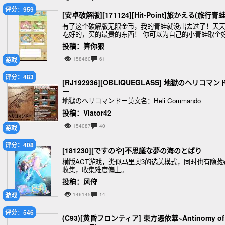
评分：959
[安卓破解版][171124][Hit-Point]旅かえる(旅行青蛙
有了这个破解版无限金币，我的青蛙就没出去过了！天
吃好的，买的最贵的东西！ 你可以为自己的小青蛙取个
名字，接着它便会随处去旅行。 嗯，对的，你基本不用
投稿：算你狠
它，收完一波菜，为它配置便当，等它回来就好
游戏
158460
61
评分：483
[RJ192936][OBLIQUEGLASS] 地獄のヘリコマン
ー
地獄のヘリコマンドー英文名：Heli Commando
投稿：Viator42
154087
40
游戏
评分：408
[181230][ですのや]不思議な夢の海のとばり
横版ACT游戏，类似马里奥3的选关模式，同时也有隐藏
收集，收集难度偏上。
投稿：风㑏
游戏
146145
14
评分：546
(C93)[黄昏フロンティア] 東方憑依華~Antinomy of