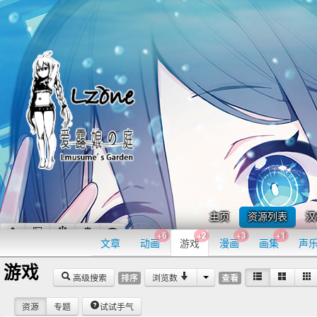
主页
资源列表
汉
+6
+2
+3
+1
文章
动画
游戏
漫画
画集
声
游戏
高级搜索
浏览数
排序
查看
资源
专题
试试手气