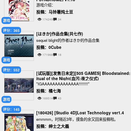
游戏介绍：
投稿：马铃薯炖土豆
174249
34
游戏
评分：365
[はきか]作品合集(共七作)
sequel blight的作者はきか的作品合集
投稿：0Cube
171968
18
游戏
评分：552
[试玩版][发售日未定][505 GAMES] Bloodstained:
itual of the Night(血污:夜之仪式)
"IGAAAAAAAAAAAAAA!!!!!!!!"
投稿：橘七海
169514
43
游戏
评分：145
[180426] [Studio 4D]Lost Technology ver1.4
emmmm，时隔近3年，摸鱼的余又回来投稿啦。
投稿：绅士之大義