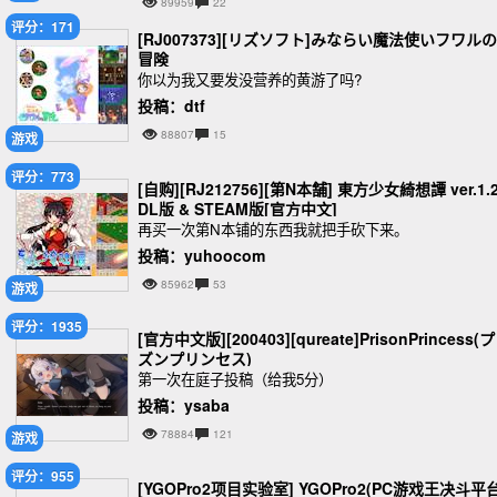
89959
22
评分：171
[RJ007373][リズソフト]みならい魔法使いフワルの
冒険
你以为我又要发没营养的黄游了吗?
投稿：dtf
88807
15
游戏
评分：773
[自购][RJ212756][第N本舗] 東方少女綺想譚 ver.1.
DL版 & STEAM版[官方中文]
再买一次第N本铺的东西我就把手砍下来。
投稿：yuhoocom
85962
53
游戏
评分：1935
[官方中文版][200403][qureate]PrisonPrincess(
ズンプリンセス)
第一次在庭子投稿（给我5分）
投稿：ysaba
78884
121
游戏
评分：955
[YGOPro2项目实验室] YGOPro2(PC游戏王决斗平台