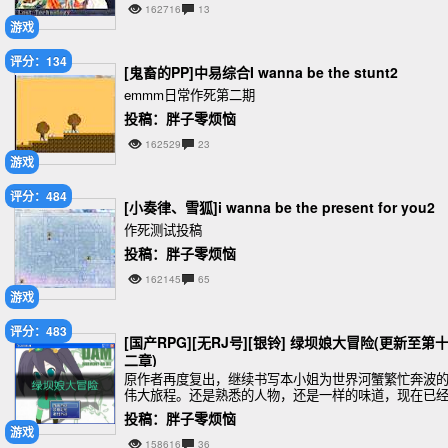
162716
13
游戏
评分：134
[鬼畜的PP]中易综合I wanna be the stunt2
emmm日常作死第二期
投稿：胖子零烦恼
162529
23
游戏
评分：484
[小奏律、雪狐]i wanna be the present for you2
作死测试投稿
投稿：胖子零烦恼
162145
65
游戏
评分：483
[国产RPG][无RJ号][银铃] 绿坝娘大冒险(更新至第
二章)
原作者再度复出，继续书写本小姐为世界河蟹繁忙奔波
伟大旅程。还是熟悉的人物，还是一样的味道，现在已
制作到第十二章。。。。真有生之年系列
投稿：胖子零烦恼
游戏
158616
36