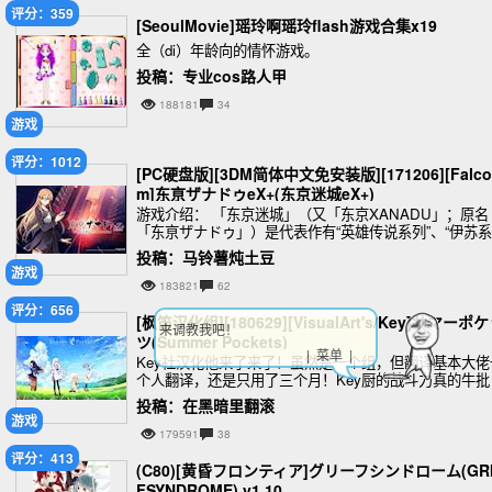
评分：359
[SeoulMovie]瑶玲啊瑶玲flash游戏合集x19
全（di）年龄向的情怀游戏。
投稿：专业cos路人甲
188181
34
游戏
评分：1012
[PC硬盘版][3DM简体中文免安装版][171206][Falco
m]东亰ザナドゥeX+(东京迷城eX+)
游戏介绍： 「东京迷城」（又「东京XANADU」；原名
「东亰ザナドゥ」）是代表作有“英雄传说系列”、“伊苏系
列”的知名游戏公司日本Fa
投稿：马铃薯炖土豆
游戏
183821
62
评分：656
[枫笛汉化组][180629][VisualArt's/Key]サマーポ
来调教我吧！
ツ(Summer Pockets)
| 菜单 |
Key社汉化他来了来了！虽然是一个组，但翻译基本大佬
个人翻译，还是只用了三个月！Key厨的战斗力真的牛批
这作的设定都是在夏天发生的故事，和AIR有点相似，也
投稿：在黑暗里翻滚
有点奇幻的世界观设定，与四个女孩子发生
游戏
179591
38
评分：413
(C80)[黄昏フロンティア]グリーフシンドローム(GRI
FSYNDROME) v1.10