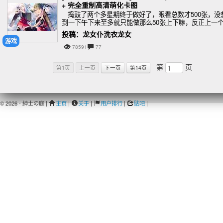
+ 完全重制高清萌化卡图
捣鼓了两个多星期终于做好了，眼看总数才500张，没
到一下午下来至多就只能做那么50张上下嘛，反正上一
本喵发的版本不好用了，回去玩pro1又显得有点守旧，
投稿：龙女仆洗衣龙女
来尝试下pro
游戏
78591
77
第
页
第1页
上一页
下一页
第14页
© 2026 - 紳士の庭 |
主页
|
关于
|
用户排行
|
贴吧
|