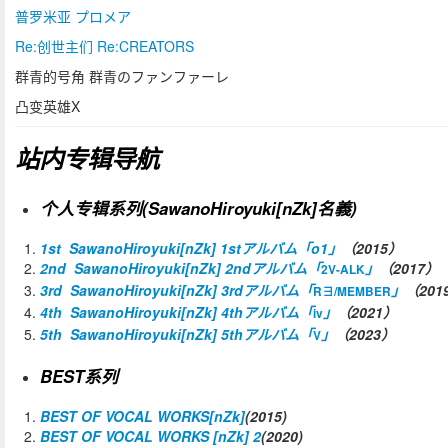
普罗米亚 プロメア
Re:创世主们 Re:CREATORS
群青的号角 群青のファンファーレ
凸变英雄X
站内专辑导航
个人专辑系列(SawanoHiroyuki[nZk]名義)
1st
SawanoHiroyuki[nZk] 1stアルバム「o1」
（2015）
2nd
SawanoHiroyuki[nZk] 2ndアルバム「
」
（2017）
2V-ALK
3rd
SawanoHiroyuki[nZk] 3rdアルバム「
」
（201
R∃/MEMBER
4th
SawanoHiroyuki[nZk] 4thアルバム「
」
（2021）
iv
5th
SawanoHiroyuki[nZk] 5thアルバム「
」
（2023）
V
BEST系列
BEST OF VOCAL WORKS[nZk]
(2015)
BEST OF VOCAL WORKS [nZk] 2
(2020)