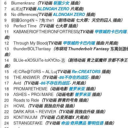
6 Blumenkranz
（TV动画
斩服少女
插曲）
7 aLIEz
(TV动画
ALDNOAH ZERO
片尾曲)
8 No differences
(TV动画
ALDNOAH ZERO
插曲)
9 銅鑼Gong4N ~ 7角:the1
（剧场动画 七大罪：天空的囚人 插曲）
10 Perfect Time
（TV动画 七大罪 插曲）
11 KABANERIOFTHEIRONFORTRESS
(TV动画
甲铁城的卡巴内瑞
曲)
12 Through My Blood
(TV动画
甲铁城的卡巴内瑞
插曲/片尾曲)
13 thunderBOLTfantasy
（布袋戏 Thunderbolt Fantasy
东离剑游
曲）
14 BLUe-eXOSUiTe-toKYOto-志
（剧场动画 青之驱魔师 京都不净王
曲）
15 rE:CRe@T0RS ~ AL:Lu
(TV动画
Re:CREATORS
插曲)
16 THE ANSWER
（TV动画
-86不存在的战区-
插曲）
17 Avid
（TV动画
-86不存在的战区-
片尾曲）
18 PROMARETHEME
（动画电影
普罗米亚
插曲）
19 ΛSHES ~ PRO//MARE
（动画电影
普罗米亚
插曲）
20 Roads to Ride
（TV动画 群青的号角 插曲）
21 HOWL
（TV动画 我独自升级 插曲）
22 DARK ARIA ~ REVIVEЯ
（TV动画 我独自升级 插曲）
23 KONTINUUM
（TV动画 凸变英雄X 片尾曲）
24 STRANGEFAKE
（TV动画
命运/奇异赝品 黎明低语
插曲）