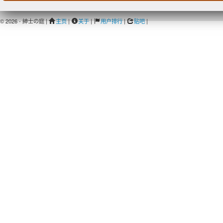
© 2026 - 紳士の庭 |
主页
|
关于
|
用户排行
|
贴吧
|