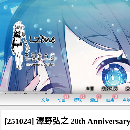
主页
资源列表
汉
+8
+2
+1
+2
文章
动画
游戏
漫画
画集
声
[251024] 澤野弘之 20th Anniversar