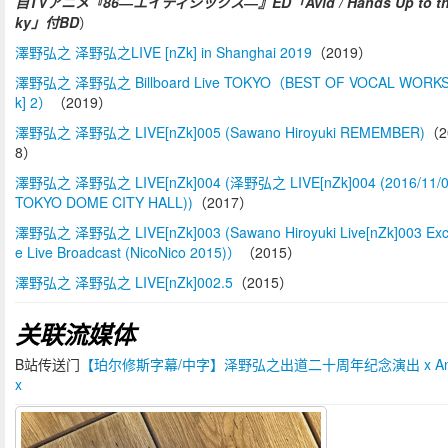
自TVアニメ『86―エイティシックス―』ED「Avid / Hands Up to th
ky」付BD
）
澤野弘之 泽野弘之LIVE [nZk] in Shanghai 2019
（2019）
澤野弘之 泽野弘之 Billboard Live TOKYO（BEST OF VOCAL WORKS
k] 2）
（2019）
澤野弘之 泽野弘之 LIVE[nZk]005 (Sawano Hiroyuki REMEMBER)
（2
8）
澤野弘之 泽野弘之 LIVE[nZk]004 (泽野弘之 LIVE[nZk]004 (2016/11/
TOKYO DOME CITY HALL))
（2017）
澤野弘之 泽野弘之 LIVE[nZk]003 (Sawano Hiroyuki Live[nZk]003 Excl
e Live Broadcast (NicoNico 2015)）
（2015）
澤野弘之 泽野弘之 LIVE[nZk]002.5
（2015）
关联流媒体
B站传送门
【珀尔修斯字幕/中字】泽野弘之出道二十周年纪念演出 x Ani
x