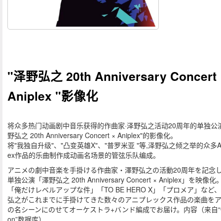
"泽野弘之 20th Anniversary Concert 
Aniplex "影像化
将众多热门动画剧中音乐获得的作曲家·泽野弘之活动20周年的单独公演
野弘之 20th Anniversary Concert × Aniplex"的影像化。
将"我独自升级"、"凸变英雄X"、"普罗米亚 "等,泽野弘之倾之举的众多An
ex作品的乐曲制作成动画名场景的管弦乐队编成。
アニメの劇中音楽を手掛ける作曲家・澤野弘之の活動20周年を記念
単独公演「澤野弘之 20th Anniversary Concert × Aniplex」を映像化
「俺だけレベルアップな件」「TO BE HERO X」「プロメア」など
弘之がこれまでに手掛けてきた数々のアニプレックス作品の楽曲を
の名シーンにのせてオーケストラ+バンド編成でお届け。内容（来自“Or
on”数据库）