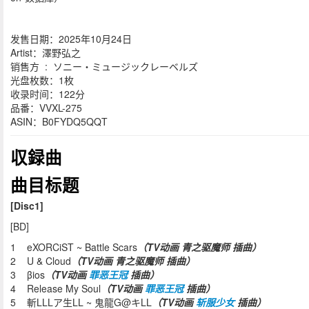
发售日期：2025年10月24日
Artist：澤野弘之
销售方 ‏ : ‎ ソニー・ミュージックレーベルズ
光盘枚数：1枚
收录时间：122分
品番：VVXL-275
ASIN：B0FYDQ5QQT
収録曲
曲目标题
[Disc1]
[BD]
1 eXORCiST ~ Battle Scars
（TV动画 青之驱魔师 插曲）
2 U & Cloud
（TV动画 青之驱魔师 插曲）
3 βios
（TV动画
罪恶王冠
插曲）
4 Release My Soul
（TV动画
罪恶王冠
插曲）
5 斬LLLア生LL ~ 鬼龍G@キLL
（TV动画
斩服少女
插曲）