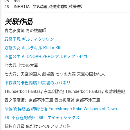
25 red
26 INERTIA
（TV动画 凸变英雄X 片头曲）
关联作品
青之驱魔师 青の祓魔師
罪恶王冠 ギルティクラウン
双斩少女 キルラキル Kill La Kill
火星公主 ALDNOAH.ZERO アルドノア・ゼロ
七大罪 七つの大罪
七大罪：天空的囚人 劇場版 七つの大罪 天空の囚われ人
甲铁城的卡巴内瑞 甲鉄城のカバネリ
Thunderbolt Fantasy 东离剑游纪 Thunderbolt Fantasy 東離劍遊紀
青之驱魔师：京都不净王篇 青の祓魔師 京都不浄王篇
命运/奇异赝品 黎明低语 Fate/strange Fake Whispers of Dawn
86 -不存在的战区- 86―エイティシックス―
我独自升级 俺だけレベルアップな件