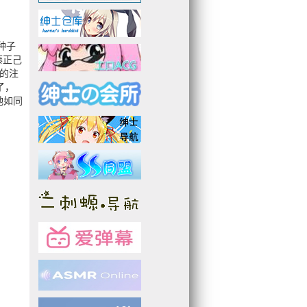
种子
藤正己
的注
了，
她如同