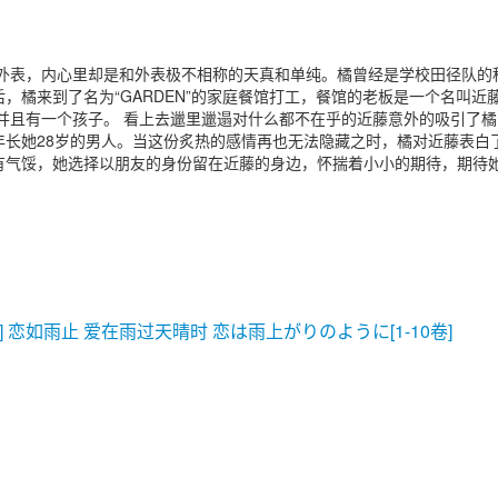
的外表，内心里却是和外表极不相称的天真和单纯。橘曾经是学校田径队的
，橘来到了名为“GARDEN”的家庭餐馆打工，餐馆的老板是一个名叫近
并且有一个孩子。 看上去邋里邋遢对什么都不在乎的近藤意外的吸引了橘
年长她28岁的男人。当这份炙热的感情再也无法隐藏之时，橘对近藤表白
有气馁，她选择以朋友的身份留在近藤的身边，怀揣着小小的期待，期待
。
啍] 恋如雨止 爱在雨过天晴时 恋は雨上がりのように[1-10卷]