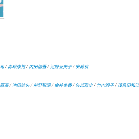
司
/
赤松康裕
/
内田信吾
/
河野亚矢子
/
安藤良
原遥
/
池田纯矢
/
前野智昭
/
金井美香
/
矢部雅史
/
竹内顺子
/
茂吕田和