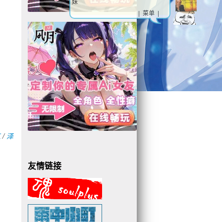
妹
| 菜单 |
江
/
泽
友情链接