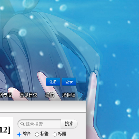
注册
登录
组专版
意见建议
投稿
求物版
2]
综合
标签
标题