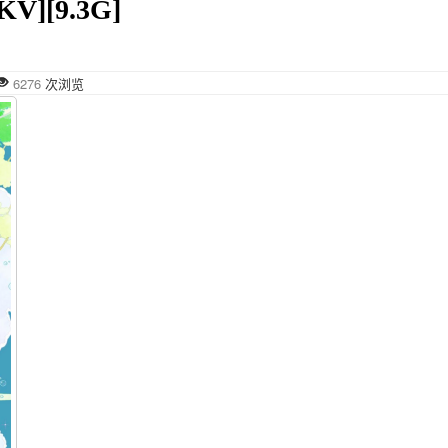
V][9.3G]
6276
次浏览