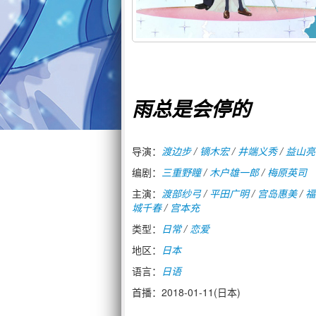
雨总是会停的
导演：
渡边步
/
镝木宏
/
井端义秀
/
益山亮
编剧：
三重野瞳
/
木户雄一郎
/
梅原英司
主演：
渡部纱弓
/
平田广明
/
宫岛惠美
/
福
城千春
/
宫本充
类型：
日常
/
恋爱
地区：
日本
语言：
日语
首播：2018-01-11(日本)