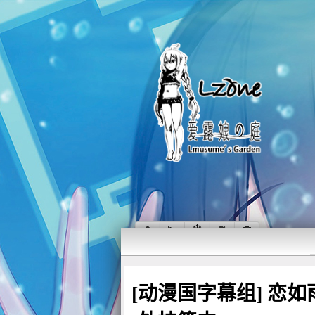
[动漫国字幕组] 恋如雨止