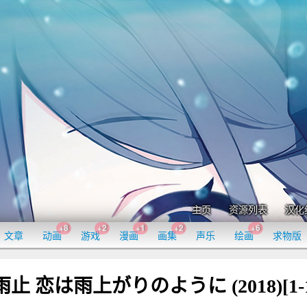
主页
资源列表
汉化
+8
+2
+1
+2
+6
文章
动画
游戏
漫画
画集
声乐
绘画
求物版
 恋は雨上がりのように (2018)[1-1