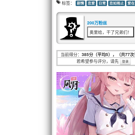
标签：
剧情
恋爱
日常
恋如雨止
爱在
200万粉丝
奥里给，干了兄弟们！
当前得分：
385分（平均5），（共77
若希望参与评分，请先
登录