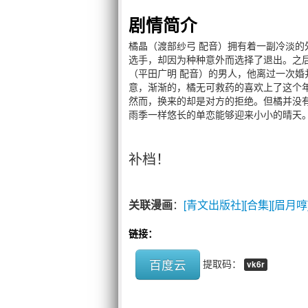
剧情简介
橘晶（渡部纱弓 配音）拥有着一副冷淡
选手，却因为种种意外而选择了退出。之后
（平田广明 配音）的男人，他离过一次婚
意，渐渐的，橘无可救药的喜欢上了这个
然而，换来的却是对方的拒绝。但橘并没
雨季一样悠长的单恋能够迎来小小的晴天
补档！
关联漫画
：
[青文出版社][合集][眉月
链接：
百度云
提取码：
vk6r