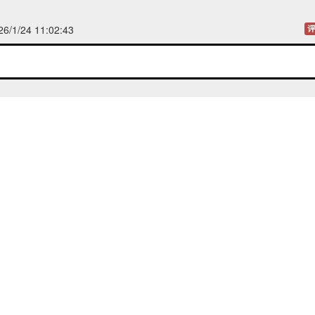
/1/24 11:02:43
评
妖
发表于 2026/1/24 00:32:09
评
23 11:06:02
评
/23 10:35:22
评
1