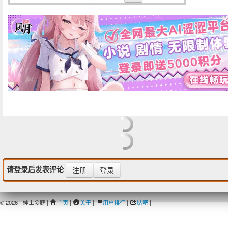
请登录后发表评论
注册
登录
© 2026 - 紳士の庭 |
主页
|
关于
|
用户排行
|
贴吧
|