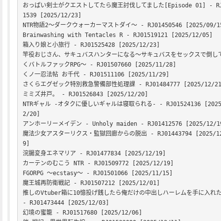
おっぱい剣士がクエストしてたら魔王討伐してました[Episode 01] - RJ
1539 [2025/12/23]

NTR物語2〜ダークウォーカーマストダイ〜 - RJ01450546 [2025/09/15
Brainwashing with Tentacles R - RJ01519121 [2025/12/05]

箱入り娘と小旅行 - RJ01525428 [2025/12/23]

竿役おじさん、サキュバスハンターになる～サキュバスをセックスで倒し
くバトルファックRPG～ - RJ01507660 [2025/11/28]

くノ一忍法帖 お千代 - RJ01511106 [2025/11/29]

さくらエグゼック特別救急警備部性処理課 - RJ01484777 [2025/12/21]
ミミズ井戸。 - RJ01526843 [2025/12/20]

NTRギャル -オタクに優しいギャルは寝取られる- - RJ01524136 [2025
2/20]

アンホーリーメイデン - Unholy maiden - RJ01412576 [2025/12/19
魔法少女アスターリクス・監獄回廊からの脱出 - RJ01443794 [2025/12
9]

浣腸変身エネマリア - RJ01477834 [2025/12/19]

カーテンのむこう NTR - RJ01509772 [2025/12/19]

FGORPG ～ecstasy～ - RJ01501066 [2025/11/15]

魔王城再防衛戦記 - RJ01507212 [2025/12/01]

推しのVtuber箱に10憶投げ銭したら俺だけの中出しハーレムを手に入れた
- RJ01473444 [2025/12/03]

幻境の蜜籠 - RJ01517680 [2025/12/06]
