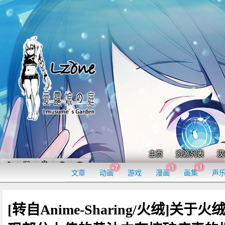
主页
资源列表
汉
+7
+1
+1
文章
动画
游戏
漫画
画集
声
[转自Anime-Sharing/火绒]关于火