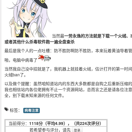
当然最
一劳永逸的方法就是下载一个火绒、3
或者其他什么杀毒软件跑一遍全盘查杀
最后是我个人的一点吐槽：防不胜防啊防不胜防，本来玩着黄油导着
啪，电脑中病毒了
当然我自己没中招就是了，我机器上就挂着火绒，估计打开的第一时
火绒ban了。
以及做个提醒：虽然咱知道站内的东西大多数都是自购之后重新压缩
我也相信站内各位佬拥有不止一个资源网站，总而言之还是请各位注
全，别下载未知来源的任何文件。
标签：
病毒注意
当前得分：
1118分（平均4.99），（共224次评分）
若希望参与评分，请先
登录