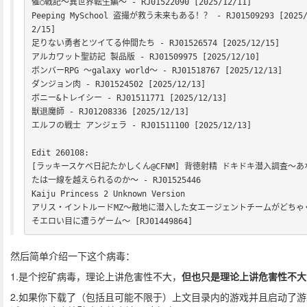
催○戦記〜異世界転生編〜 - RJ01522090 [2025/12/11]

Peeping MySchool 盗撮が救う未来もある！？ - RJ01509293 [2025/
2/15]

足りない勇者とツイてる仲間たち - RJ01526574 [2025/12/15]

アルカワット聖訪記 製品版 - RJ01509975 [2025/12/10]

ボンバーRPG ～galaxy world～ - RJ01518767 [2025/12/13]

ダンジョン肉 - RJ01524502 [2025/12/13]

ボニー&トレイシー - RJ01511771 [2025/12/13]

獣退魔師 - RJ01208336 [2025/12/13]

エルフの戦士 アンジェラ - RJ01511100 [2025/12/13]

Edit 260108:

[ラッキースケベ日記たかしくん@CFNM] 背徳射精 ドキドキ潜入調査〜あ
たは一線を越えられるのか〜 - RJ01525446

Kaiju Princess 2 Unknown Version

アリス・イントルードMZ～敵地に潜入した女エージェントチームがどちゃ
そエロい目に遭うゲーム～ [RJ01449864]
然后简单介绍一下这个病毒：
1.是个挖矿病毒，理论上讲危害性不大，
但也只是理论上讲危害性不大
2.如果你下载了（包括且可能不限于）上文目录内的游戏并且启动了游