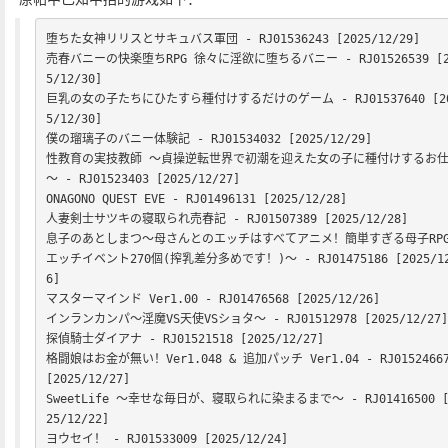
堕ちた女神リリスとサキュバス軍団 - RJ01536243 [2025/12/29]

売春バニーの快楽堕ちRPG 徐々に淫欲に堕ちるバニー - RJ01526539 [2
5/12/30]

巨乳の女の子たちにひたすら種付けするだけのゲーム - RJ01537640 [2
5/12/30]

僕の瑠璃子のバニー体験記 - RJ01534032 [2025/12/29]

性教育の実技教師 ～貞操逆転世界で初潮を迎えた女の子に種付けするお
～ - RJ01523403 [2025/12/27]

ONAGONO QUEST EVE - RJ01496131 [2025/12/28]

人妻剣士サツキの寝取られ売春記 - RJ01507389 [2025/12/28]

息子のあとしまつ～母さんとのエッチはすべてアニメ！簡単すぎる母子RP
エッチイベント270個(搾乳差分多めです！)～ - RJ01475186 [2025/12
6]

マスターマインド Ver1.00 - RJ01476568 [2025/12/26]

インランカンパ～淫魔VS天使VSショタ～ - RJ01512978 [2025/12/27]

探偵騎士ダイアナ - RJ01521518 [2025/12/27]

格闘娘はお金が無い！Ver1.048 & 追加パッチ Ver1.04 - RJ01524667
[2025/12/27]

SweetLife 〜幸せな毎日が、寝取られに染まるまで〜 - RJ01416500 [
25/12/22]

ヨウセイ！ - RJ01533009 [2025/12/24]
