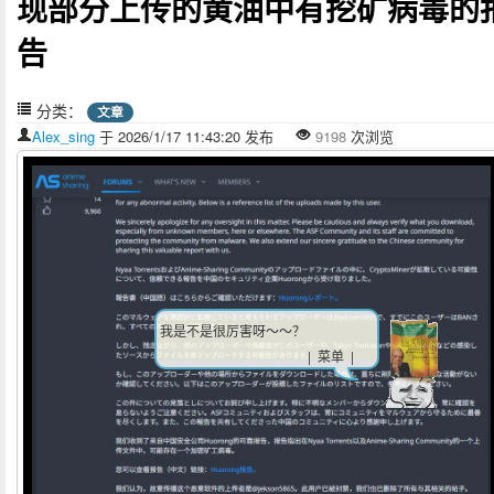
现部分上传的黄油中有挖矿病毒的
告
分类：
文章
Alex_sing
于 2026/1/17 11:43:20 发布
9198
次浏览
我是不是很厉害呀～～？
| 菜单 |