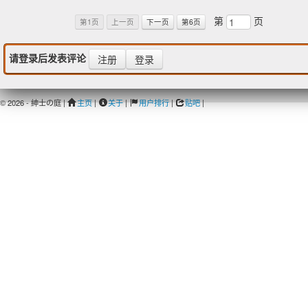
第
页
第1页
上一页
下一页
第6页
请登录后发表评论
注册
登录
© 2026 - 紳士の庭 |
主页
|
关于
|
用户排行
|
贴吧
|