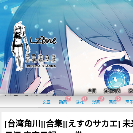
主页
资源列表
汉
+7
+6
+2
+2
文章
动画
游戏
漫画
画集
声
[台湾角川][合集][えすのサカエ] 未