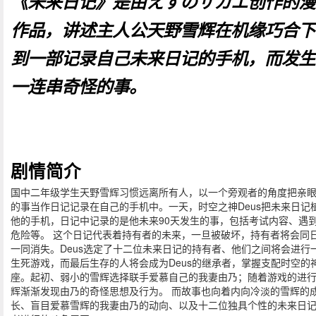
《未来日记》是由えすのサカエ创作的漫
作品，讲述主人公天野雪辉在机缘巧合下
到一部记录自己未来日记的手机，而发生
一连串奇怪的事。
剧情简介
国中二年级学生天野雪辉习惯远离所有人，以一个旁观者的角度把亲
的事当作日记记录在自己的手机中。一天，时空之神Deus把未来日记
他的手机，日记中记录的是他未来90天发生的事，包括考试内容、遇
危险等。 这个日记代表着持有者的未来，一旦被破坏，持有者将会同
一同消失。Deus选定了十二位未来日记的持有者、他们之间将会进行
生死游戏，而最后生存的人将会成为Deus的继承者，掌握支配时空的
座。起初、弱小的雪辉选择联手爱慕自己的我妻由乃；随着游戏的进
辉渐渐发现由乃的奇怪思想及行为。 而故事也向着内向冷淡的雪辉的
长、盲目爱慕雪辉的我妻由乃的动向、以及十二位独具个性的未来日