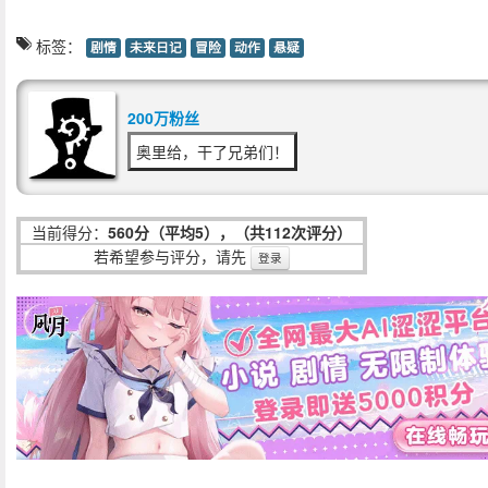
标签：
剧情
未来日记
冒险
动作
悬疑
200万粉丝
奥里给，干了兄弟们！
当前得分：
560分（平均5），（共112次评分）
若希望参与评分，请先
登录