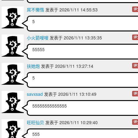
屌不懒惰
发表于 2026/1/11 14:55:53
评
5
小火箭嗖嗖
发表于 2026/1/11 13:35:35
评
55555
扶她炮
发表于 2026/1/11 13:27:14
评
5
savxsad
发表于 2026/1/11 13:10:49
评
55555555555555
旺旺仙贝
发表于 2026/1/11 10:29:40
评
555