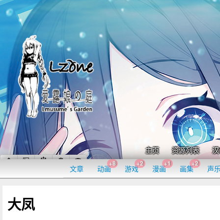
主页
资源列表
汉
+8
+2
+1
+2
文章
动画
游戏
漫画
画集
声
大凤