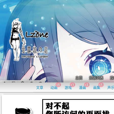
主页
资源列表
汉
+6
+1
+3
+1
文章
动画
游戏
漫画
画集
声