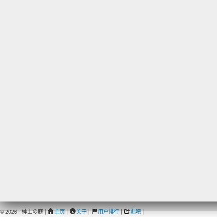
© 2026 - 紳士の庭 |
主页
|
关于
|
用户排行
|
贴吧
|