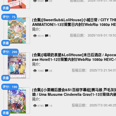
投稿日期：
2025/10/6 01:19
6520
22
表番
评分：75
(合集)[SweetSub&LoliHouse]小城日常 / CITY TH
ANIMATION[1-13][简繁日内封][WebRip 1080p H
C-10bit AAC][MKV[][10.61GB]
简介：
投稿日期：
2025/10/6 01:19
4514
5
表番
评分：290
(合集)[喵萌奶茶屋&LoliHouse]末日后酒店 / Apoca
pse Hotel[1-12][简繁内封][WebRip 1080p HEVC-
bit AAC][MKV][5.82]
简介：
投稿日期：
2025/7/3 21:54
7390
25
表番
评分：190
(合集)[小栗帽后援会&S1百综字幕组]赛马娘 芦毛灰
娘 / Uma Musume Cinderella Gray[1-13][简体内
[1080p][MKV][8.73GB]
简介：
投稿日期：
2025/7/3 00:46
6785
15
表番