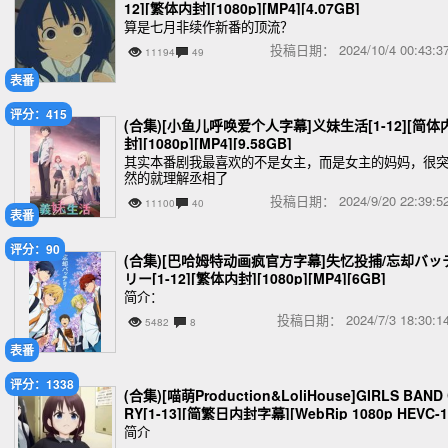
12][繁体内封][1080p][MP4][4.07GB]
算是七月非续作新番的顶流？
投稿日期：
2024/10/4 00:43
11194
49
表番
评分：415
(合集)[小鱼儿呼唤爱个人字幕]义妹生活[1-12][简体
封][1080p][MP4][9.58GB]
其实本番剧我最喜欢的不是女主，而是女主的妈妈，很
然的就理解丞相了
投稿日期：
2024/9/20 22:39
11100
40
表番
评分：90
(合集)[巴哈姆特动画疯官方字幕]失忆投捕/忘却バッ
リー[1-12][繁体内封][1080p][MP4][6GB]
简介：
投稿日期：
2024/7/3 18:30
5482
8
表番
评分：1338
(合集)[喵萌Production&LoliHouse]GIRLS BAND
RY[1-13][简繁日内封字幕][WebRip 1080p HEVC-1
bit AAC][MKV][6.75GB]
简介