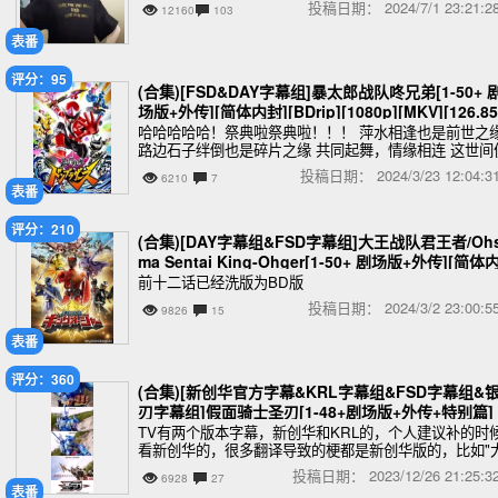
投稿日期：
2024/7/1 23:21
12160
103
表番
评分：95
(合集)[FSD&DAY字幕组]暴太郎战队咚兄弟[1-50+ 
场版+外传][简体内封][BDrip][1080p][MKV][126.8
B]
哈哈哈哈哈！祭典啦祭典啦！！！ 萍水相逢也是前世之
路边石子绊倒也是碎片之缘 共同起舞，情缘相连 这世间
是乐园 烦恼统统吹走吧 笑吧笑吧！
投稿日期：
2024/3/23 12:04
6210
7
表番
评分：210
(合集)[DAY字幕组&FSD字幕组]大王战队君王者/Oh
ma Sentai King-Ohger[1-50+ 剧场版+外传][简体
封][WEBrip][1080p][MP4][56.6GB]
前十二话已经洗版为BD版
投稿日期：
2024/3/2 23:00
9826
15
表番
评分：360
(合集)[新创华官方字幕&KRL字幕组&FSD字幕组&
刃字幕组]假面骑士圣刃[1-48+剧场版+外传+特别篇]
[简繁内封][1080P][MP4][64.88GB]
TV有两个版本字幕，新创华和KRL的，个人建议补的时
看新创华的，很多翻译导致的梗都是新创华版的，比如"
善人"和"我没有父母"。说点别的，骑士进入令和真是一
投稿日期：
2023/12/26 21:25
6928
27
三折，刨去未完结的歌查德，能当牌面的只有
表番