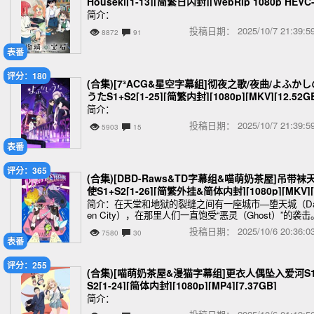
Houseki[1-13][简繁日内封][WebRip 1080p HEVC
0bit AAC][MKV][8.95GB]
简介：
投稿日期：
2025/10/7 21:39
8872
91
表番
评分：180
(合集)[7³ACG&星空字幕組]彻夜之歌/夜曲/よふかし
うたS1+S2[1-25][简繁内封][1080p][MKV][12.52G
简介：
投稿日期：
2025/10/7 21:39
5903
15
表番
评分：365
(合集)[DBD-Raws&TD字幕组&喵萌奶茶屋]吊带袜
使S1+S2[1-26][简繁外挂&简体内封][1080p][MKV][
3.03GB]
简介：在天堂和地狱的裂缝之间有一座城市—堕天城（Da
en City），在那里人们一直饱受“恶灵（Ghost）”的袭击
腐蚀人心的黑暗，至今仍在悄悄地侵蚀这个城市，有人
投稿日期：
2025/10/6 20:36
7580
30
试图以超自然力，消灭这些由欲
表番
评分：255
(合集)[喵萌奶茶屋&漫猫字幕组]更衣人偶坠入爱河S1
S2[1-24][简体内封][1080p][MP4][7.37GB]
简介：