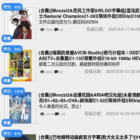
评分：425
(合集)[Moozzi2&灵风工作室&WLGO字幕组]混沌武
士/Samurai Champloo[1-26][简体外挂][BDrip][10
p][MKV][21.5GB]
文件后缀均改为7z,解压码202504
投稿日期：
2025/4/8 17:54
7585
38
表番
评分：505
(合集)[喵萌奶茶屋&VCB-Studio]奇巧计程车 / ODD
AXI(TV+总集篇)[1-13][简繁外挂][10-bit 1080p HE
BDRip][MKV][18.7GB]
披着二次元皮的日剧，悬疑题材原创番的标杆
投稿日期：
2025/3/30 01:03
9200
62
表番
评分：1319
(合集)[Moozzi2&动漫花园&ARIA吧汉化组]水星领
员[S1+S2+S3+OVA+剧场版][1-52][简体外挂][BDrip
[1080p][MKV][70.51GB]
令人害羞的台词，禁止！
投稿日期：
2025/2/14 23:43
12146
135
表番
评分：610
(合集)[巴哈姆特动画疯官方字幕]败犬女主太多了![01