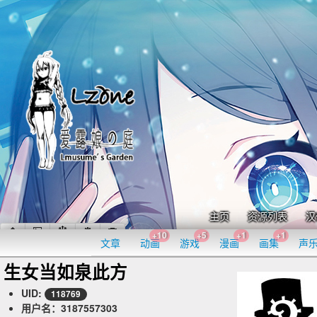
主页
资源列表
汉
+10
+5
+1
+1
文章
动画
游戏
漫画
画集
声
生女当如泉此方
UID:
118769
用户名：3187557303