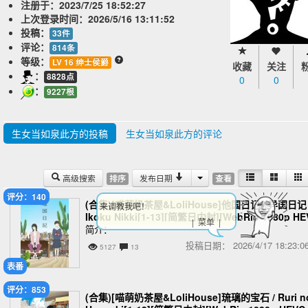
注册于：
2023/7/25 18:52:27
上次登录时间：
2026/5/16 13:11:52
投稿：
33件
评论：
814条
等级：
LV 16 绅士侯爵
收藏
关注
：
8828点
0
0
：
9227根
生女当如泉此方的投稿
生女当如泉此方的评论
高级搜索
发布日期
排序
查看
评分：140
(合集)[喵萌奶茶屋&LoliHouse]他国日记 / 异国日记 
来调教我吧！
Ikoku Nikki[1-13][简繁日内封][WebRip 1080p HE
| 菜单 |
C-10bit AAC][MKV][3.17GB]
简介：
投稿日期：
2026/4/17 18:23
5127
13
表番
评分：853
(合集)[喵萌奶茶屋&LoliHouse]琉璃的宝石 / Ruri n