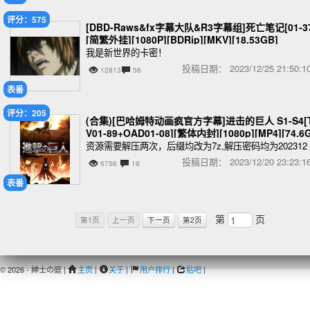
评分：575
[DBD-Raws&fx字幕大队&R3字幕组]死亡笔记[01-3
[简繁外挂][1080P][BDRip][MKV][18.53GB]
我是新世界的卡密！
投稿日期：
2023/12/25 21:50
12813
56
表番
评分：205
(合集)[巴哈姆特动画疯官方字幕]进击的巨人 S1-S4[
V01-89+OAD01-08][繁体内封][1080p][MP4][74.6
B]
资源需要解压两次，后缀均改为7z,解压密码均为202312
投稿日期：
2023/12/20 23:23
6756
19
表番
第
页
第1页
上一页
下一页
第2页
© 2026 - 紳士の庭 |
主页
|
关于
|
用户排行
|
贴吧
|