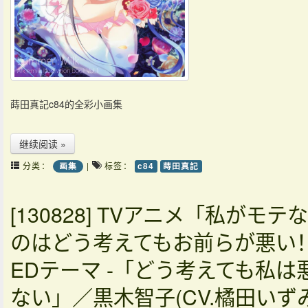
蒔田真記c84的全彩小画集
继续阅读 »
分类：
|
标签：
画集
c84
蒔田真記
[130828] TVアニメ「私がモテ
のはどう考えてもお前らが悪い
EDテーマ -「どう考えても私は
ない」／黒木智子(CV.橘田いずみ