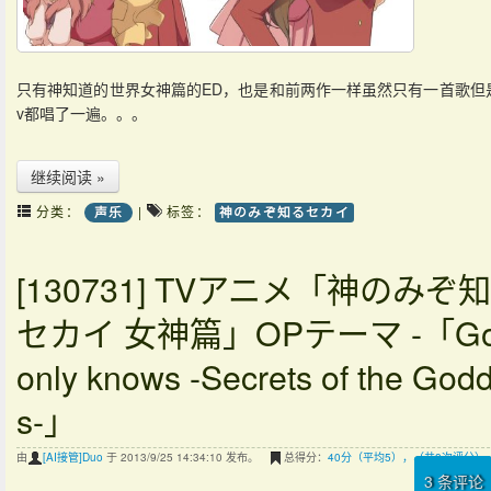
只有神知道的世界女神篇的ED，也是和前两作一样虽然只有一首歌但
v都唱了一遍。。。
继续阅读 »
分类：
|
标签：
声乐
神のみぞ知るセカイ
[130731] TVアニメ「神のみぞ
セカイ 女神篇」OPテーマ -「G
only knows -Secrets of the God
s-」
由
[AI接管]Duo
于 2013/9/25 14:34:10 发布。
总得分：
40分（平均5），（共8次评分）
3
条评论