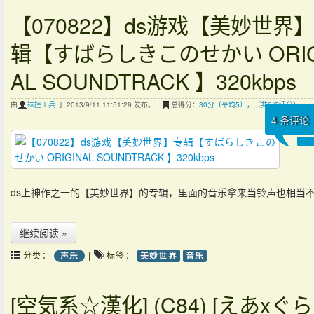
【070822】ds游戏【美妙世界
辑【すばらしきこのせかい ORIG
AL SOUNDTRACK 】320kbps
由
袜控工兵
于 2013/9/11 11:51:29 发布。
总得分：
30分（平均5），（共6次评分）
4
条评论
ds上神作之一的【美妙世界】的专辑，里面的音乐拿来当铃声也相当
继续阅读 »
分类：
|
标签：
声乐
美妙世界
音乐
[空気系☆漢化] (C84) [えあxぐら