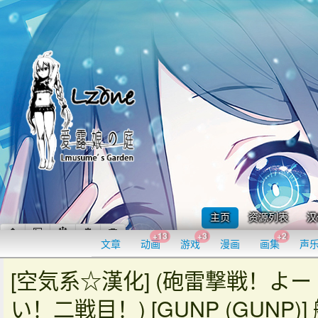
主页
资源列表
汉
+13
+3
+2
文章
动画
游戏
漫画
画集
声
[空気系☆漢化] (砲雷撃戦！よー
い！二戦目！) [GUNP (GUNP)]