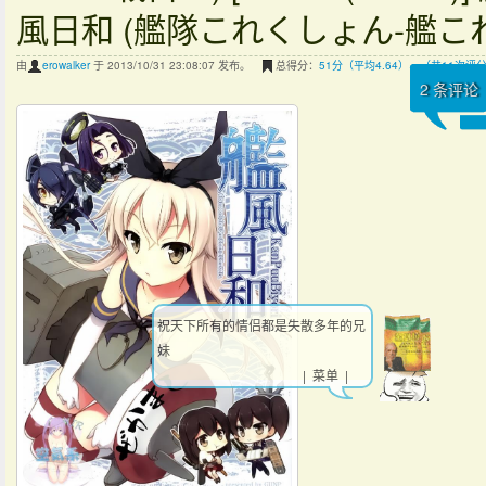
風日和 (艦隊これくしょん-艦これ
由
erowalker
于 2013/10/31 23:08:07 发布。
总得分：
51分（平均4.64），（共11次评
2
条评论
祝天下所有的情侣都是失散多年的兄
妹
| 菜单 |