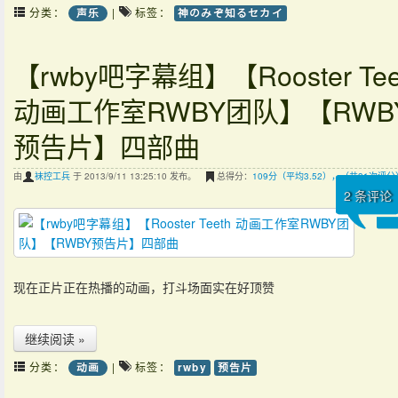
分类：
|
标签：
声乐
神のみぞ知るセカイ
【rwby吧字幕组】【Rooster Tee
动画工作室RWBY团队】【RWB
预告片】四部曲
由
袜控工兵
于 2013/9/11 13:25:10 发布。
总得分：
109分（平均3.52），（共31次评分
2
条评论
现在正片正在热播的动画，打斗场面实在好顶赞
继续阅读 »
分类：
|
标签：
动画
rwby
预告片