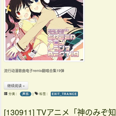
流行动漫歌曲电子remix翻唱合集19弹
继续阅读 »
分类：
|
标签：
声乐
EXIT_TRANCE
[130911] TVアニメ「神のみぞ