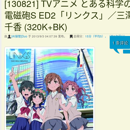
[130821] TVアニメ とある科学
電磁砲S ED2「リンクス」／三
千香 (320K+BK)
由
[AI接管]Duo
于 2013/9/3 04:07:39 发布。
总得分：
15分（平均5），（共3次评分）
1
条评论