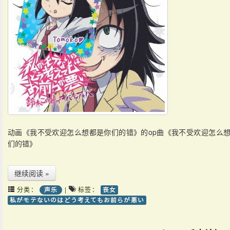
动画《我不受欢迎怎么想都是你们的错》的op曲《我不受欢迎怎么
们的错》
继续阅读 »
分类：
|
标签：
声乐
丧女
私がモテないのはどう考えてもお前らが悪い