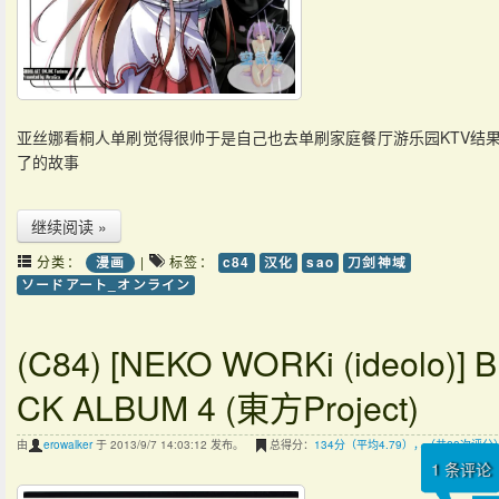
亚丝娜看桐人单刷觉得很帅于是自己也去单刷家庭餐厅游乐园KTV结
了的故事
继续阅读 »
分类：
|
标签：
漫画
c84
汉化
sao
刀剑神域
ソードアート_オンライン
(C84) [NEKO WORKi (ideolo)] 
CK ALBUM 4 (東方Project)
由
erowalker
于 2013/9/7 14:03:12 发布。
总得分：
134分（平均4.79），（共28次评分
1
条评论