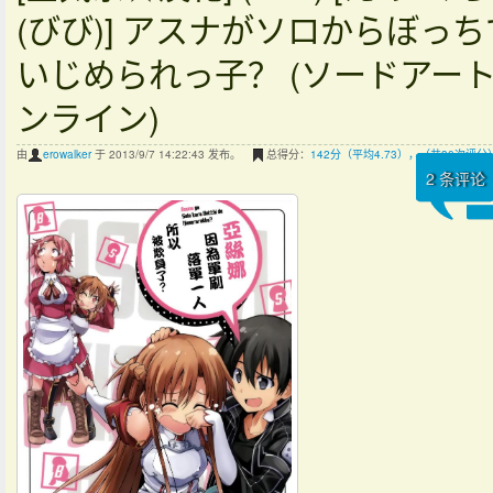
(びび)] アスナがソロからぼっち
いじめられっ子？ (ソードアート
ンライン)
由
erowalker
于 2013/9/7 14:22:43 发布。
总得分：
142分（平均4.73），（共30次评分
2
条评论