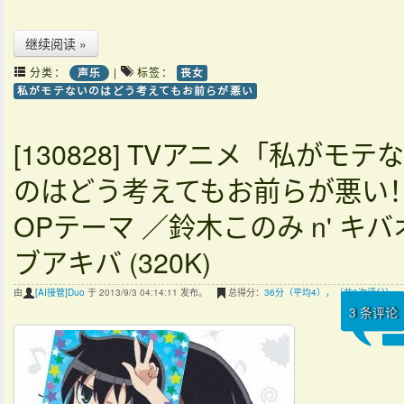
继续阅读 »
分类：
|
标签：
声乐
丧女
私がモテないのはどう考えてもお前らが悪い
[130828] TVアニメ「私がモテ
のはどう考えてもお前らが悪い
OPテーマ ／鈴木このみ n' キバ
ブアキバ (320K)
由
[AI接管]Duo
于 2013/9/3 04:14:11 发布。
总得分：
36分（平均4），（共9次评分）
3
条评论