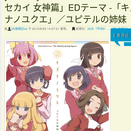
セカイ 女神篇」EDテーマ -「キ
ナノユクエ」／ユピテルの姉妹
由
[AI接管]Duo
于 2013/9/25 14:37:21 发布。
总得分：
20分（平均5），（共4次评分）
2
条评论