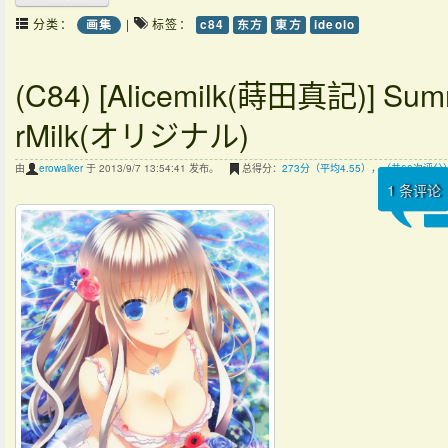
分类：
|
标签：
画集
c84
东方
東方
ideolo
(C84) [Alicemilk(蒔田真記)] Su
rMilk(オリジナル)
由
erowalker
于 2013/9/7 13:54:41 发布。
总得分：
273分（平均4.55），（共60次评分
1
条评论