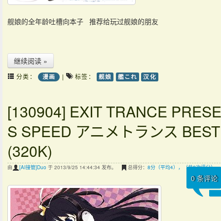
舰娘的全年龄吐槽向本子 推荐给玩过舰娘的朋友
继续阅读 »
分类：
|
标签：
漫画
舰娘
艦これ
汉化
[130904] EXIT TRANCE PRES
S SPEED アニメトランス BEST 
(320K)
由
[AI接管]Duo
于 2013/9/25 14:44:34 发布。
总得分：
8分（平均4），（共2次评分）
0
条评论