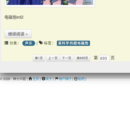
电磁炮ed2
继续阅读 »
分类：
|
标签：
声乐
某科学的超电磁炮
第
页
第1页
上一页
下一页
第695页
© 2026 - 紳士の庭 |
主页
|
关于
|
用户排行
|
贴吧
|