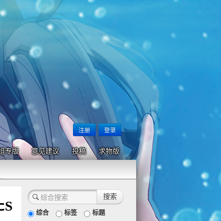
注册
登录
组专版
意见建议
投稿
求物版
たS
综合
标签
标题