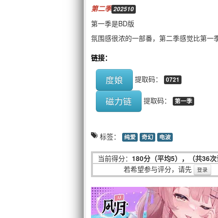
第二季
202510
第一季是BD版
氛围感很浓的一部番，第二季感觉比第一
链接：
度娘
提取码：
0721
磁力链
提取码：
第一季
标签：
纯爱
奇幻
电波
当前得分：
180分（平均5），（共36
若希望参与评分，请先
登录