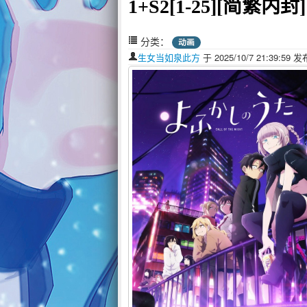
1+S2[1-25][简繁内封][
分类：
动画
生女当如泉此方
于 2025/10/7 21:39:5