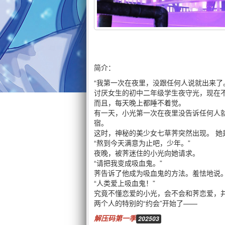
简介：
“我第一次在夜里，没跟任何人说就出来了
讨厌女生的初中二年级学生夜守光，现在
而且，每天晚上都睡不着觉。
有一天，小光第一次在夜里没告诉任何人
宿。
这时，神秘的美少女七草荠突然出现。 她
“熬到今天满意为止吧，少年。”
夜晚，被荠迷住的小光向她请求。
“请把我变成吸血鬼。”
荠告诉了他成为吸血鬼的方法。羞怯地说
“人类爱上吸血鬼！”
究竟不懂恋爱的小光，会不会和荠恋爱，
两个人的特别的“约会”开始了——
解压码第一季
202503