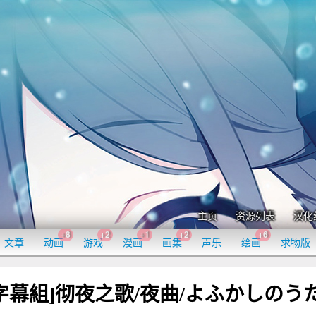
主页
资源列表
汉化
+8
+2
+1
+2
+6
文章
动画
游戏
漫画
画集
声乐
绘画
求物版
星空字幕組]彻夜之歌/夜曲/よふかしのう