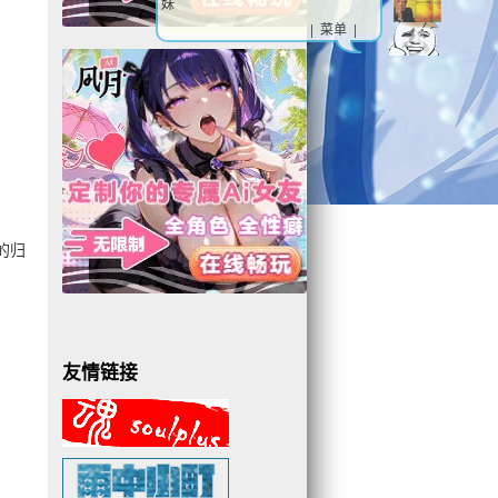
妹
| 菜单 |
的归
友情链接