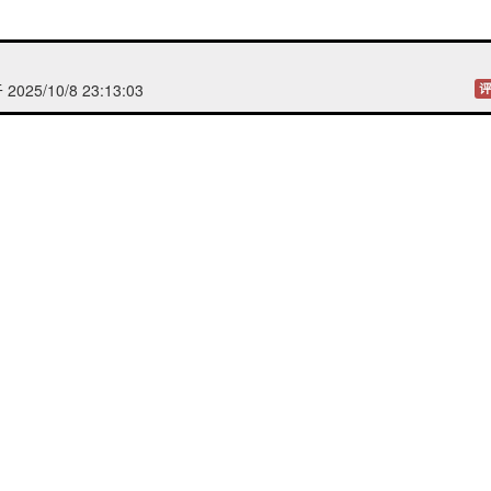
025/10/8 23:13:03
评
想
发表于 2025/10/8 16:20:44
评
0/8 15:00:41
评
/10/8 14:48:01