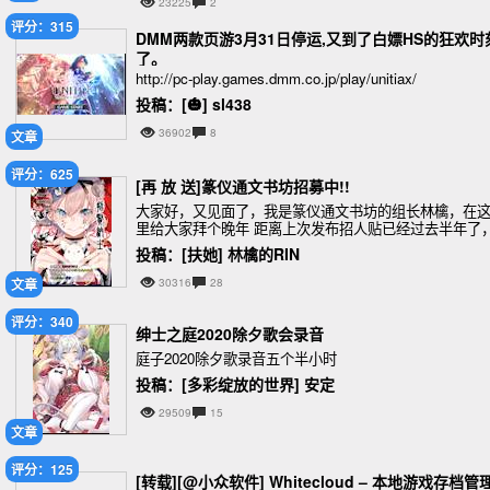
23225
2
评分：315
DMM两款页游3月31日停运,又到了白嫖HS的狂欢时
了。
http://pc-play.games.dmm.co.jp/play/unitiax/
投稿：[🎃] sl438
36902
8
文章
评分：625
[再 放 送]篆仪通文书坊招募中!!
大家好，又见面了，我是篆仪通文书坊的组长林檎，在
里给大家拜个晚年 距离上次发布招人贴已经过去半年了
然鹅我们还是很缺人 作为一个存在感不足的小组，还是
投稿：[扶她] 林檎的RIN
再说明一下本组的制作范围 我们长期以来致力于单
文章
30316
28
评分：340
绅士之庭2020除夕歌会录音
庭子2020除夕歌录音五个半小时
投稿：[多彩绽放的世界] 安定
29509
15
文章
评分：125
[转载][@小众软件] Whitecloud – 本地游戏存档管