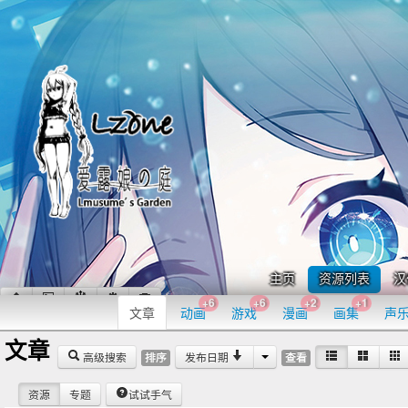
主页
资源列表
汉
+6
+6
+2
+1
文章
动画
游戏
漫画
画集
声
文章
高级搜索
发布日期
排序
查看
资源
专题
试试手气