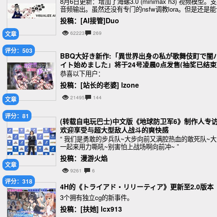
8月6日更新：增加了海螺3.0 (minimax h3) 视频模型。
音频输出。虽然还没有专门的nsfw调教lora。但是还是能
图片合理动起来的
投稿：[AI接管]Duo
文章
62223
269
评分：503
BBQ大好き新作:「異世界出身の私が歌舞伎町で闇
イト始めました」将于24号凌晨0点发售(抽奖已结束
恭喜以下用户：
投稿：[站长的老婆] lzone
21495
144
文章
评分：81
(转载自电玩巴士)中文版《地球防卫军6》制作人专访
欢迎享受与超大型敌人战斗的爽快感
“ 我们是勇敢的步兵队~大步向前又满腔热血的敢死队~大
一起来用力嘶吼~别害怕上战场啊向前冲~ ”
投稿：漫游火焰
文章
9261
6
评分：318
4H的《トライアド・リリーティア》更新至2.0版本
3个拥有独立cg的新事件。
投稿：[扶她] lcx913