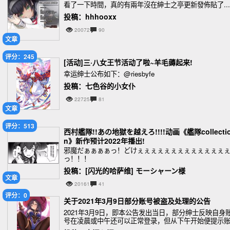
看了一下時間，真的有兩年沒在紳士之亭更新發佈貼了...
投稿：hhhooxx
20072
90
文章
评分：245
[活动]三·八女王节活动了啦~羊毛薅起来!
幸运绅士公布如下：@riesbyfe
投稿：七色谷的小女仆
22725
81
文章
评分：513
西村艦隊!!あの地獄を越えろ!!!!动画《艦隊collecti
n》新作预计2022年播出!
邪魔だぁぁぁぁっ！どけぇぇぇぇぇぇぇぇぇぇぇぇぇ
っ！！！
投稿：[闪光的哈萨维] モーシャーン様
文章
20161
41
评分：0
关于2021年3月9日部分账号被盗及处理的公告
2021年3月9日，即本公告发出当日，部分绅士反映自身
号在凌晨或中午还可以正常登录，但从下午开始便提示
号密码错误，且绑定邮箱也显示为未注册。