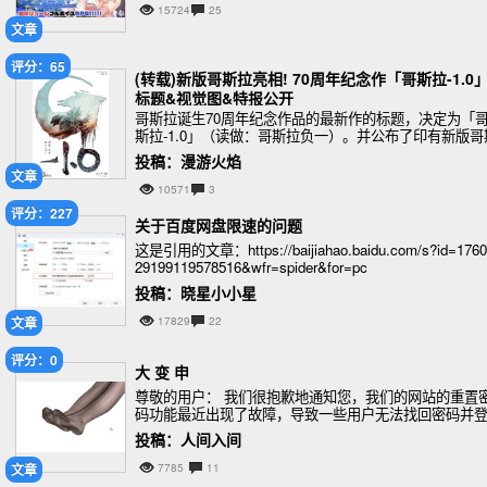
15724
25
文章
评分：65
(转载)新版哥斯拉亮相! 70周年纪念作「哥斯拉-1.0
标题&视觉图&特报公开
哥斯拉诞生70周年纪念作品的最新作的标题，决定为「
斯拉-1.0」（读做：哥斯拉负一）。并公布了印有新版哥
拉的视觉图、首份影像的特报。
投稿：漫游火焰
文章
10571
3
评分：227
关于百度网盘限速的问题
这是引用的文章：https://baijiahao.baidu.com/s?id=1760
29199119578516&wfr=spider&for=pc
投稿：晓星小小星
文章
17829
22
评分：0
大 变 申
尊敬的用户： 我们很抱歉地通知您，我们的网站的重置
码功能最近出现了故障，导致一些用户无法找回密码并
录。我们深表歉意，给您带来了不便。 我们立即采取措
投稿：人间入间
修复了该问题，并确认该功能已经完全
文章
7785
11