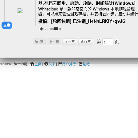
器:存档云同步、启动、攻略、时间统计[Windows]
Whitecloud 是一款非常良心的 Windows 本地游戏管理
器，可以用来管理游戏存档，并支持云同步，启动并统
游戏时间，以及方便的查阅攻略。@Appinn
投稿：[轮回独断] 已注销_H4N4LRKiY7q9JG
文章
27700
8
第
页
第1页
上一页
下一页
第14页
© 2026 - 紳士の庭 |
主页
|
关于
|
用户排行
|
贴吧
|