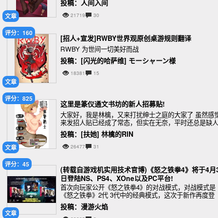
投稿：人间入间
文章
21719
30
评分：160
[招人+宣发]RWBY世界观原创桌游规则翻译
RWBY 为世间一切美好而战
投稿：[闪光的哈萨维] モーシャーン様
18381
15
文章
评分：825
这里是篆仪通文书坊的新人招募贴!
大家好，我是林檎，又来打扰绅士之庭的大家了 虽然感
来发招人贴已经成了常态，但实在无奈，平时还总是缺
手 这次来的主要目的还是招收嵌字，当然翻译也要，希
投稿：[扶她] 林檎的RIN
各位有意的绅士赏个脸加入 还是老样子，先把本
文章
26477
31
评分：45
(转载自游戏机实用技术官博)《怒之铁拳4》将于4月3
日登陆NS、PS4、XOne以及PC平台!
首次向玩家公开《怒之铁拳4》的对战模式，对战模式是
《怒之铁拳》2代 3代中的经典模式，这次于新作再度登
场。不论你是想和并肩作战摧枯拉朽的机友一决雌雄，
投稿：漫游火焰
看谁才是橡木城的格斗之王，还是想报仇雪恨，了结在
文章