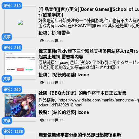
评分：310
[作品宣传][官方英文][Boner Games][School of L
t (欲望学院)]
好像是前年开始关注的一个外国游戏,估计也有不少人玩过
游戏内有Live2d,在RPGMV里加Live2D其实还是蛮少见的
而且还弄了个加密系统,游戏玩起来可能有些许卡顿,加上
投稿：桥.待雪草
英文,也很少人想会去玩,
文章
19270
19
评分：216
惊天噩耗!Pixiv旗下三个粉丝支援类网站将从12月1
起禁止炼铜,雷普等内容
原贴链接：[pixiv]通知 -決済を伴う取引に関するサービ
共通利用規約改定の事前のお知らせとお願い
投稿：[站长的老婆] lzone
文章
15613
27
评分：250
社团《BBQ大好き》的新作将于本日正式发售
作品链接：https://www.dlsite.com/maniax/announce/=/
oduct_id/RJ392812.html
投稿：[站长的老婆] lzone
文章
19989
17
评分：1288
無邪気無修宇宙分組的作品即日起恢復更新