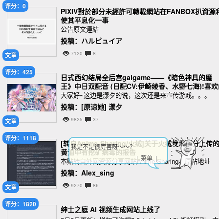
评分：0
PIXIV對於部分未經許可轉載網站在FANBOX扒資源
使其平息化一事
公告原文連結
投稿：ハルピュイア
7120
8
文章
评分：425
日式西幻结局全后宫galgame——《暗色神具的魔
王》中日双配音 (日配CV:伊崎绫香、水野七海)!喜欢
话求体验!
大家好~这边是漾夕的说，这次还是来宣传游戏。。。
投稿：[原谅她] 漾夕
9825
37
文章
评分：1118
[转自Anime-Sharing/火绒]关于火绒发现部分上传
我是不是很厉害呀～～？
黄油中有挖矿病毒的报告
| 菜单 |
本贴转自外网资源分享网站Anime-Sharing。原帖地址
投稿：Alex_sing
9270
86
文章
评分：1820
绅士之庭 AI 视频生成网站上线了