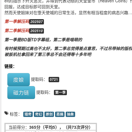
elt的指示下歼灭恶灵，并得到代表功绩的天堂金币（Heaven Coins）
回报，达成目标即可回到天堂。
然而天使姐妹对在堕天使城的日常生活，显然有相当程度的病态兴趣
第一季解压码
202507
第二季解压码
202510
第一季是BD版TD字幕组，第二季是喵萌的
有时候预期过高也不太好，第二季总觉得差点意思，不过吊带袜的版
被扳机社拿回来了第三季总不会还得等十多年吧
链接：
度娘
提取码：
0721
磁力链
提取码：
第一季
标签：
猎奇
奇幻
原创
恶搞
抽象
当前得分：
365分（平均5），（共73次评分）