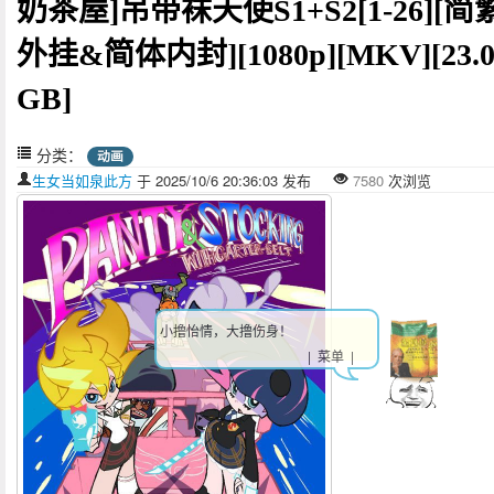
奶茶屋]吊带袜天使S1+S2[1-26][简
外挂&简体内封][1080p][MKV][23.0
GB]
分类：
动画
生女当如泉此方
于 2025/10/6 20:36:03 发布
7580
次浏览
小撸怡情，大撸伤身！
| 菜单 |