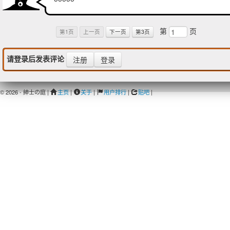
第
页
第1页
上一页
下一页
第3页
请登录后发表评论
注册
登录
© 2026 - 紳士の庭 |
主页
|
关于
|
用户排行
|
贴吧
|