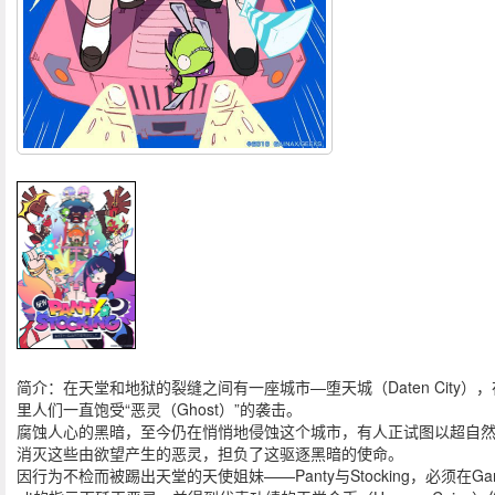
简介：在天堂和地狱的裂缝之间有一座城市—堕天城（Daten City）
里人们一直饱受“恶灵（Ghost）”的袭击。
腐蚀人心的黑暗，至今仍在悄悄地侵蚀这个城市，有人正试图以超自
消灭这些由欲望产生的恶灵，担负了这驱逐黑暗的使命。
因行为不检而被踢出天堂的天使姐妹——Panty与Stocking，必须在Gart