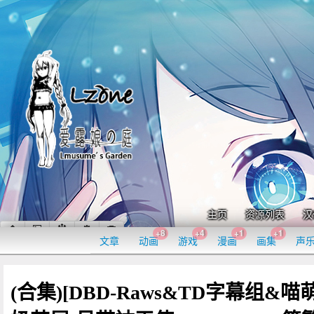
主页
资源列表
汉
+8
+4
+1
+1
文章
动画
游戏
漫画
画集
声
(合集)[DBD-Raws&TD字幕组&喵