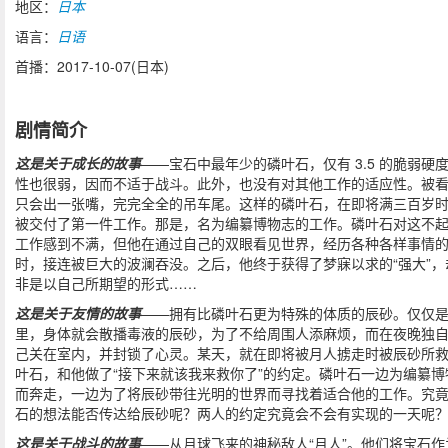
地区：
日本
语言：
日语
首播：2017-10-07(日本)
剧情简介
这是关于成长的故事
——宝石中最年少的磷叶石，仅有 3.5 的脆弱硬
性也很弱，因而不适于战斗。此外，也没有对其他工作的适应性。被
只会出一张嘴，完完全全的吊车尾。这样的磷叶石，在即将满三百岁
被交付了第一件工作。那是，名为编纂博物志的工作。磷叶石对这不
工作感到不满，但他在通过自己的双眼看见世界，经历各种各样事情
时，接连被巨大的波澜吞没。之后，他终于获得了梦寐以求的“强大”，
非是以自己所期望的形式……
这是关于友情的故事
——拥有比磷叶石更为特殊的体质的辰砂。仅仅
里，身体就会散播毒液的辰砂，为了不给周围人添麻烦，而在夜晚独
己关在室内，并封锁了心灵。某天，就在即将被月人掳走时被辰砂所
叶石，和他做了“接下来就该我来救你了”的约定。磷叶石一边为编纂博
而奔走，一边为了将辰砂带往光明的世界而寻找着适合他的工作。究
石的想法能否传达给辰砂呢？两人的约定究竟会不会有实现的一天呢
这是关于战斗的故事
——从月球飞来的神秘敌人“月人”。他们将宝石作