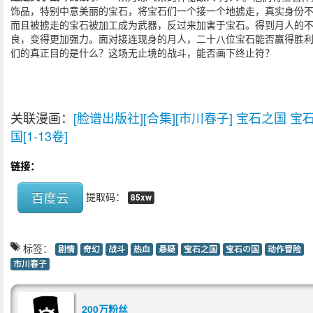
饰品，特别中意美丽的宝石，将宝石们一个接一个地掳走，真实身份
而且被掳走的宝石被加工成为武器，反过来加害于宝石。得到月人的
良，变得更加强力。面对接连现身的月人，二十八位宝石能否赢得胜
们的真正目的是什么？这场无止境的战斗，能否画下终止符？
关联漫画：
[脸谱出版社][合集][市川春子] 宝石之国 宝
国[1-13卷]
链接：
百度云
提取码：
85xw
标签：
剧情
奇幻
战斗
热血
悬疑
宝石之国
宝石の国
动作冒险
市川春子
200万粉丝