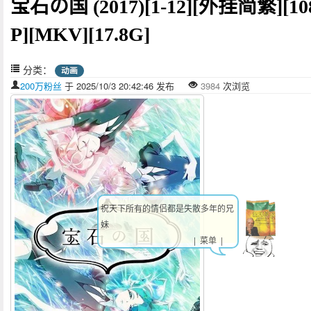
宝石の国 (2017)[1-12][外挂简繁][10
P][MKV][17.8G]
分类：
动画
200万粉丝
于 2025/10/3 20:42:46 发布
3984
次浏览
祝天下所有的情侣都是失散多年的兄
妹
| 菜单 |