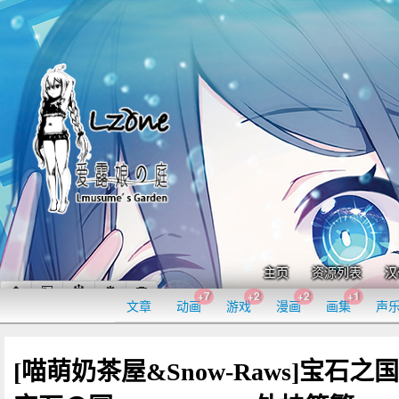
主页
资源列表
汉
+7
+2
+2
+1
文章
动画
游戏
漫画
画集
声
[喵萌奶茶屋&Snow-Raws]宝石之国