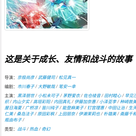
这是关于成长、友情和战斗的故事
导演：
京极尚彦
/
武藤健司
/
松见真一
编剧：
市川春子
/
大野敏哉
/
笔安一幸
主演：
黑泽朋世
/
小松未可子
/
茅野爱衣
/
佐仓绫音
/
田村睦心
/
早见
织
/
内山夕实
/
高垣彩阳
/
内田真礼
/
伊藤加奈惠
/
小泽亚李
/
种崎敦
屋日海夏
/
广桥凉
/
皆川纯子
/
能登麻美子
/
钉宫理惠
/
中田让治
/
生
仁美
/
桑岛法子
/
原田彩枫
/
上田丽奈
/
伊濑茉莉也
/
朴璐美
/
斋藤千
瓶由布子
/
类型：
战斗
/
热血
/
奇幻