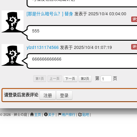
[那是什么暗号么？] 替身
发表于 2025/10/4 03:04:00
评
555
ylzd1131174566
发表于 2025/10/4 01:07:19
评
666666666666
第
页
第1页
上一页
下一页
第2页
请登录后发表评论
注册
登录
© 2026 - 紳士の庭 |
主页
|
关于
|
用户排行
|
贴吧
|