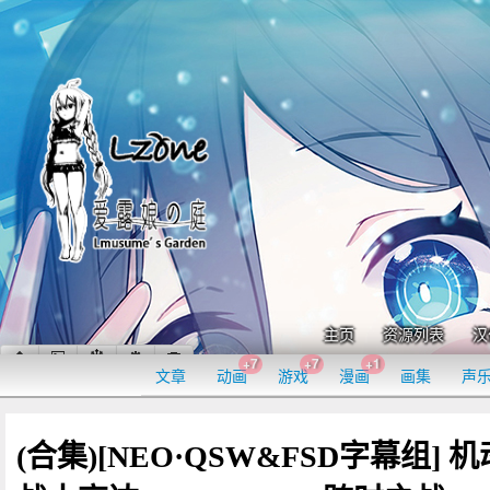
主页
资源列表
汉
+7
+7
+1
文章
动画
游戏
漫画
画集
声
(合集)[NEO·QSW&FSD字幕组] 机