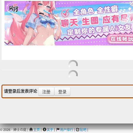
请登录后发表评论
注册
登录
© 2026 - 紳士の庭 |
主页
|
关于
|
用户排行
|
贴吧
|