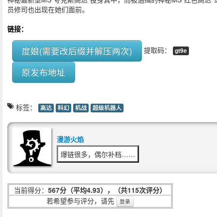
员修司也出现在她们面前。
链接：
度娘(需要改后缀并解压两次)
提取码：
gt9e
原发布地址
标签：
高达
科幻
机战
超级机器人
漫游火焰
爆链很多，偶尔补档……
当前得分：
567分（平均4.93），（共115次评分）
若希望参与评分，请先
登录