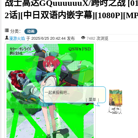
战士高达GQuuuuuuX/跨时之战 [01
2话][中日双语内嵌字幕][1080P][MP
分类：
动画
漫游火焰
于 2025/6/25 20:42:44 发布
7482
次浏览
一起来投稿吧...
| 菜单 |