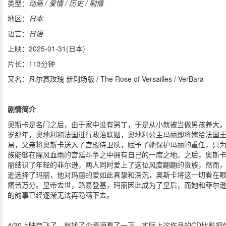
类型：
动画 / 爱情 / 历史 / 剧情
地区：
日本
语言：
日语
上映：2025-01-31(日本)
片长：113分钟
又名：凡尔赛玫瑰 新剧场版 / The Rose of Versailles / VerBara
剧情简介
奥斯卡是名门之后，由于家中没有男丁，于是从小就被当做男孩养大
岁那年，奥地利和法国进行政治联姻，奥地利公主玛丽即将嫁给法国
易，父亲将奥斯卡送入了宫殿侍卫队，赋予了她保护玛丽的重任，只
族能够在腥风血雨的宫廷斗争之中拥有自己的一席之地。之后，奥斯
丽结识了年轻的菲尔逊，两人同时爱上了这位风度翩翩的贵族，然而
逊选择了玛丽，他对玛丽的爱如此真挚和深沉，奥斯卡将这一切看在
痛苦万分。皇帝去世，路易登基，玛丽因此成为了皇后，而她和菲尔
的韵事已经逐渐无法再隐瞒下去。
4/30上映奈飞了，就找了个资源看了一下，实际上这作品的CD比影视