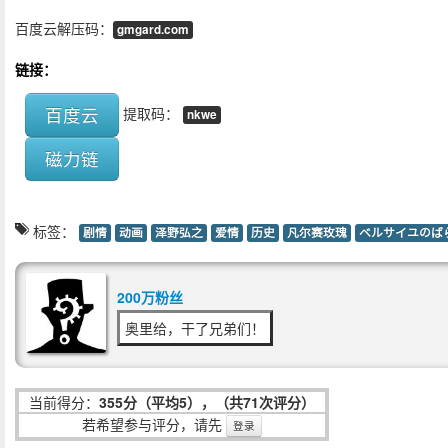
百度云解压码：
gmgard.com
链接：
百度云
提取码：
nkwe
磁力链
标签：
剧情
动画
泽野弘之
爱情
历史
凡尔赛玫瑰
ベルサイユのば
200万粉丝
奥里给，干了兄弟们！
当前得分：
355分（平均5），（共71次评分）
若希望参与评分，请先
登录