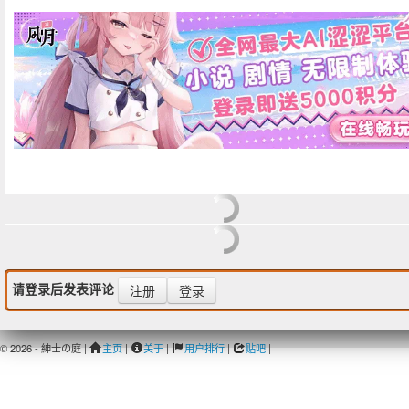
请登录后发表评论
注册
登录
© 2026 - 紳士の庭 |
主页
|
关于
|
用户排行
|
贴吧
|