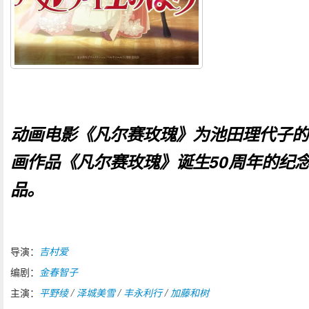
动画电影《凡尔赛玫瑰》为池田理代子的
画作品《凡尔赛玫瑰》诞生50周年的纪
品。
导演：
吉村爱
编剧：
金春智子
主演：
平野绫
/
泽城美雪
/
丰永利行
/
加藤和树