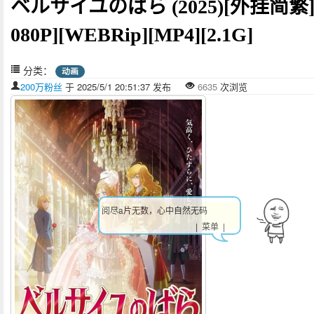
ベルサイユのばら (2025)[外挂简繁]
080P][WEBRip][MP4][2.1G]
分类：
动画
200万粉丝
于 2025/5/1 20:51:37 发布
6635
次浏览
阅尽a片无数，心中自然无码
| 菜单 |