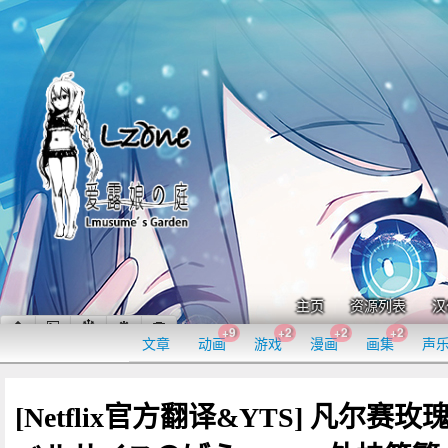
主页
资源列表
汉
+9
+2
+2
+2
文章
动画
游戏
漫画
画集
声
[Netflix官方翻译&YTS] 凡尔赛玫