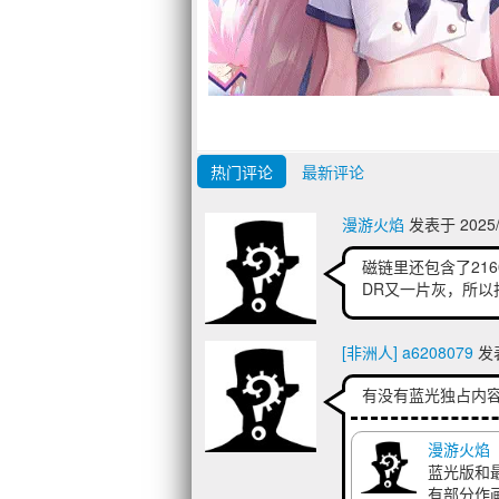
热门评论
最新评论
漫游火焰
发表于 2025/4
磁链里还包含了21
DR又一片灰，所
[非洲人] a6208079
发表
有没有蓝光独占内
漫游火焰
蓝光版和最
有部分作