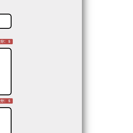
分： 5
分： 5