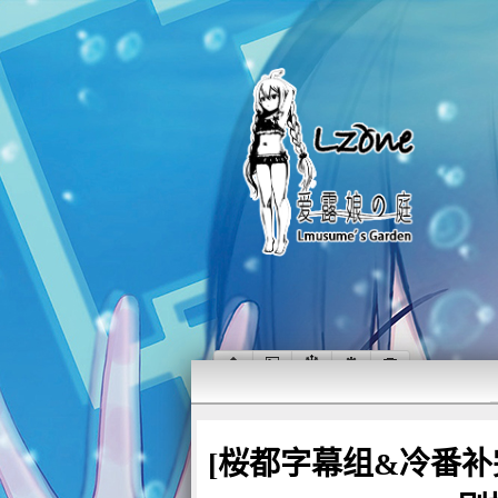
[桜都字幕组&冷番补