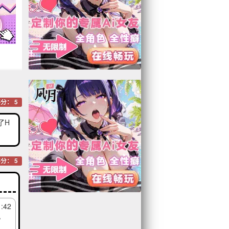
分： 5
了H
分： 5
1:42
，