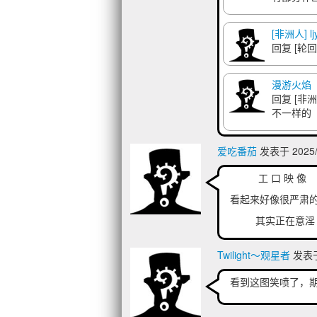
[非洲人] ljy
回复
[轮
漫游火焰
回复
[非洲人
不一样的
爱吃番茄
发表于 2025/4
工 口 映 像
看起来好像很严肃
其实正在意淫
Twilight～观星者
发表于 
看到这图笑喷了，