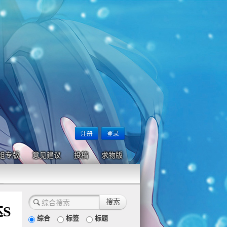
注册
登录
组专版
意见建议
投稿
求物版
S
综合
标签
标题