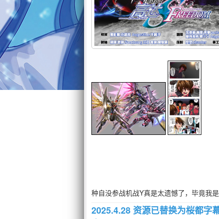
种自没参战机战Y真是太遗憾了，毕竟我是
2025.4.28 资源已替换为