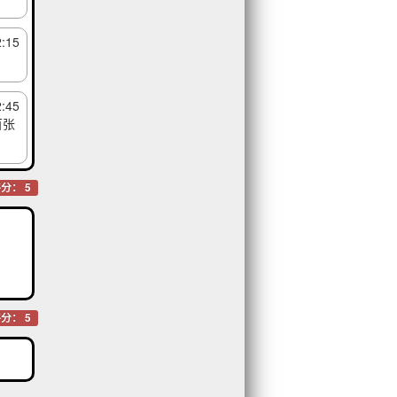
2:15
2:45
百张
分： 5
分： 5