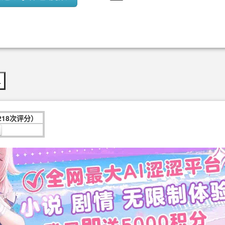
…
218次评分）