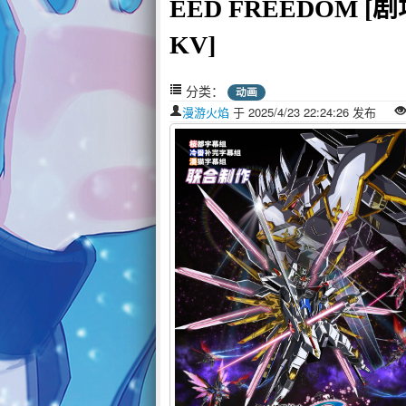
EED FREEDOM [剧
KV]
分类：
动画
漫游火焰
于 2025/4/23 22:24:26 发布