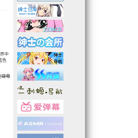
世界中
蓝色
光碟嘞