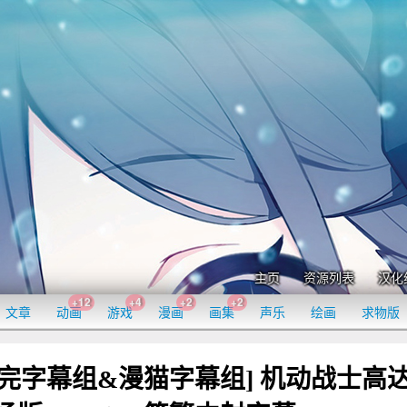
主页
资源列表
汉化
+12
+4
+2
+2
文章
动画
游戏
漫画
画集
声乐
绘画
求物版
完字幕组&漫猫字幕组] 机动战士高达