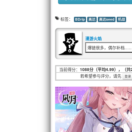
标签：
BDrip
高达
高达seed
机战
漫游火焰
爆链很多，偶尔补档…
当前得分：
1088分（平均4.99），（共
若希望参与评分，请先
登录