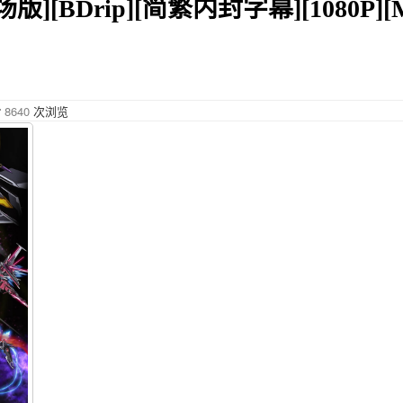
场版][BDrip][简繁内封字幕][1080P][
8640
次浏览