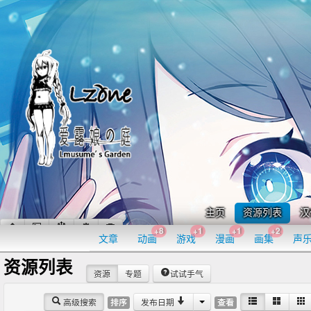
主页
资源列表
汉
+8
+1
+1
+2
文章
动画
游戏
漫画
画集
声
资源列表
资源
专题
试试手气
高级搜索
发布日期
排序
查看