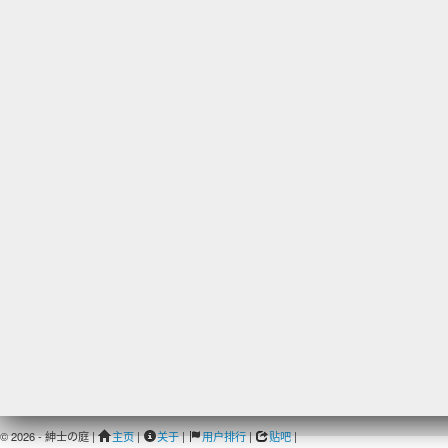
© 2026 - 紳士の庭 |
主页
|
关于
|
用户排行
|
贴吧
|