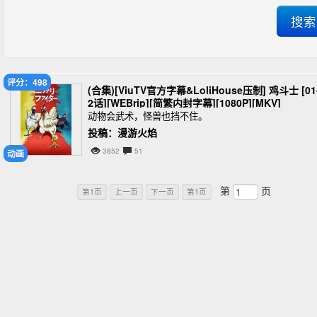
评分：498
(合集)[ViuTV官方字幕&LoliHouse压制] 鸡斗士 [01
2话][WEBrip][简繁内封字幕][1080P][MKV]
动物会武术，怪兽也挡不住。
投稿：漫游火焰
3852
51
动画
第
页
第1页
上一页
下一页
第1页