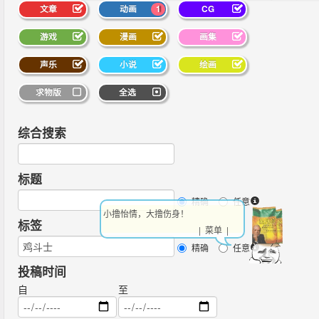
文章
动画
1
CG
游戏
漫画
画集
声乐
小说
绘画
求物版
全选
综合搜索
标题
精确
任意
小撸怡情，大撸伤身！
标签
| 菜单 |
精确
任意
投稿时间
自
至