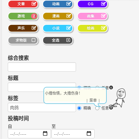
文章
动画
CG
游戏
2
漫画
画集
声乐
小说
绘画
求物版
全选
综合搜索
标题
精确
任意
小撸怡情，大撸伤身！
标签
| 菜单 |
精确
任意
投稿时间
自
至