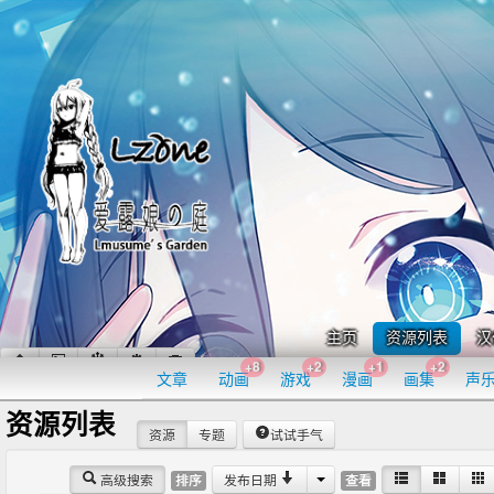
主页
资源列表
汉
+8
+2
+1
+2
文章
动画
游戏
漫画
画集
声
资源列表
资源
专题
试试手气
高级搜索
发布日期
排序
查看