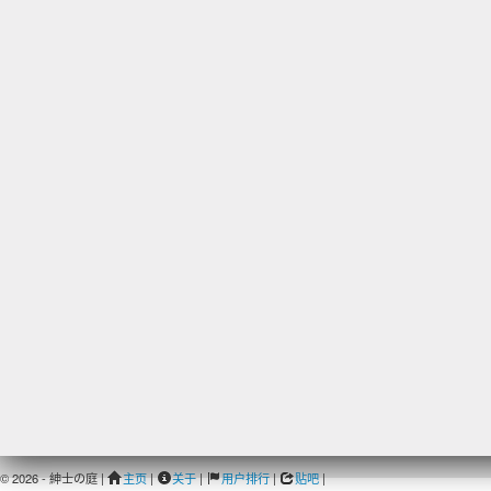
© 2026 - 紳士の庭 |
主页
|
关于
|
用户排行
|
贴吧
|