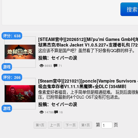
评分：638
[STEAM官中][2026512][Mi'pu'mi Games GmbH]
狱黑杰克/Black Jacket V1.0.5.227+支援者礼包 [72
MB]
这应该不算是国产吧？虽然看了下好像有QQ群的样子。
投稿：セイバーの涙
6693
71
游戏
评分：266
[Steam官中][221021][poncle]Vampire Survivors 
吸血鬼幸存者V1.11.1黑魔牌+全DLC [354MB]
像素爱好者福音，上手简单但是精通挺难。 玩到后面很
压，已附带最新的4个DLC OST没有打包进去。
投稿：セイバーの涙
游戏
14786
16
第
页
第1页
上一页
下一页
第1页