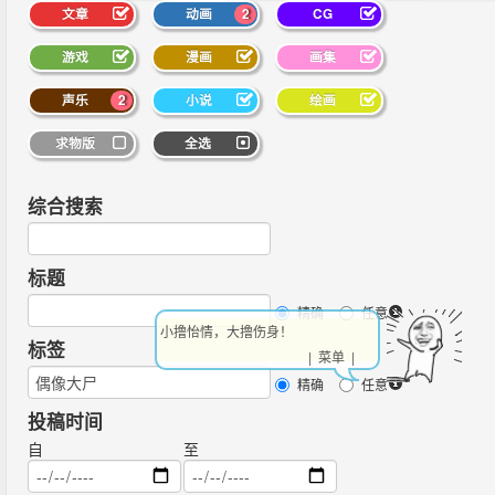
文章
动画
2
CG
游戏
漫画
画集
声乐
2
小说
绘画
求物版
全选
综合搜索
标题
精确
任意
小撸怡情，大撸伤身！
标签
| 菜单 |
精确
任意
投稿时间
自
至