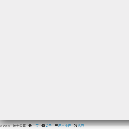
© 2026 - 紳士の庭 |
主页
|
关于
|
用户排行
|
贴吧
|