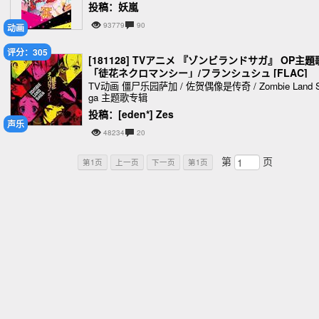
投稿：妖嵐
93779
90
动画
评分：305
[181128] TVアニメ 『ゾンビランドサガ』 OP主題
「徒花ネクロマンシー」/フランシュシュ [FLAC]
TV动画 僵尸乐园萨加 / 佐贺偶像是传奇 / Zombie Land 
ga 主题歌专辑
投稿：[eden*] Zes
声乐
48234
20
第
页
第1页
上一页
下一页
第1页