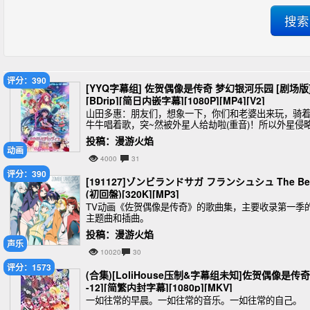
评分：390
[YYQ字幕组] 佐贺偶像是传奇 梦幻银河乐园 [剧场版
[BDrip][简日内嵌字幕][1080P][MP4][V2]
山田多惠：朋友们，想象一下，你们和老婆出来玩，骑
牛牛唱着歌，突~然被外星人给劫啦(重音)！所以外星侵
者必须要剿，不剿不行！没有外星人来搞我们的日子，
投稿：漫游火焰
是好日子(破音)！
动画
4000
31
评分：390
[191127]ゾンビランドサガ フランシュシュ The Be
(初回盤)[320K][MP3]
TV动画《佐贺偶像是传奇》的歌曲集，主要收录第一季
主题曲和插曲。
投稿：漫游火焰
声乐
10020
30
评分：1573
(合集)[LoliHouse压制&字幕组未知]佐贺偶像是传奇
-12][简繁内封字幕][1080p][MKV]
一如往常的早晨。一如往常的音乐。一如往常的自己。