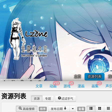
主页
资源列表
汉
+13
+3
+2
文章
动画
游戏
漫画
画集
声
资源列表
资源
专题
试试手气
高级搜索
发布日期
排序
查看