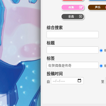
画集
声乐
全选
综合搜索
标题
标签
投稿时间
自
至