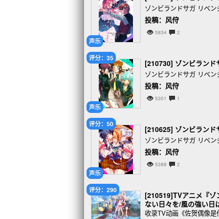
ゾンビランドサガ リベンジ SAG
投稿：风㑏
5834
2
声乐
评分：35
[210730] ゾンビランドサガ
ゾンビランドサガ リベンジ SAG
投稿：风㑏
5301
1
声乐
评分：50
[210625] ゾンビランドサガ
ゾンビランドサガ リベンジ SAG
投稿：风㑏
5388
2
声乐
评分：290
[210519]TVアニ
ない日々を/風の強い日は嫌
收录TV动画《佐贺偶像是