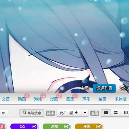
主页
资源列表
汉化
+6
+3
+2
+1
文章
动画
游戏
漫画
画集
声乐
绘画
求物版
高级搜索
发布日期
排序
查看
手气
2
CG
游戏
漫画