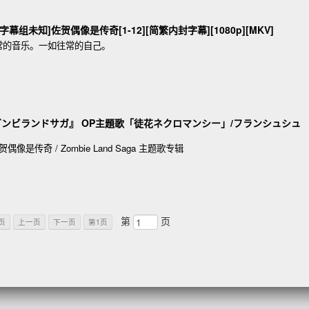
制&字幕组未知]佐贺偶像是传奇[1-12][简繁内封字幕][1080p][MKV]
常的音乐。一如往常的自己。
ニメ 『ゾンビランドサガ』 OP主題歌「徒花ネクロマンシー」/フランシュシュ
偶像是传奇 / Zombie Land Saga 主题歌专辑
第
页
页
上一页
下一页
第1页