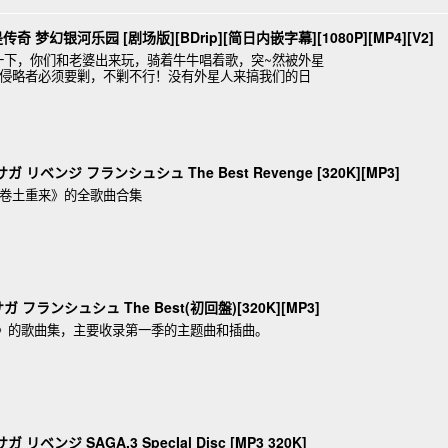
奇 梦幻银河乐园 [剧场版][BDrip][简日内嵌字幕][1080P][MP4][V2]
一下，你们和老婆出来玩，骑着牛牛唱着歌，突~然被外星
星侵略者必须要剿，不剿不行！没有外星人来搞我们的日
ガ リベンジ フランシュシュ The Best Revenge [320K][MP3]
 卷土重来》的全歌曲合集
ガ フランシュシュ The Best(初回盤)[320K][MP3]
奇》的歌曲集，主要收录第一季的主题曲和插曲。
 リベンジ SAGA.3 SpecIal Disc [MP3 320K]