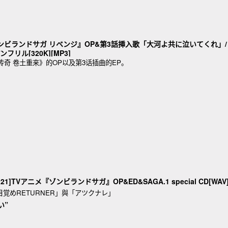
メ『ゾンビランドサガ リベンジ』OP&第3話挿入歌「大河よ共に泣いてくれ」/
リル[320K][MP3]
传奇 卷土重来》的OP以及第3话插曲的EP。
81221]TVアニメ『ゾンビランドサガ』OP&ED&SAGA.1 special CD[WAV
歌「目覚めRETURNER」與「アツクナレ」
い”