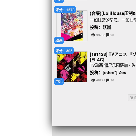
评分：1573
(合集)[LoliHouse压
一如往常的早晨。一如往
投稿：妖嵐
93788
90
动画
评分：305
[181128] TVア
[FLAC]
TV动画 僵尸乐园萨加 / 佐贺
投稿：[eden*] Zes
48241
20
声乐
第1