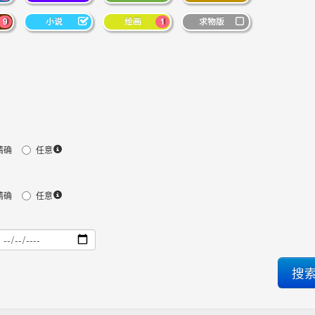
9
小说
绘画
1
求物版
精确
任意
精确
任意