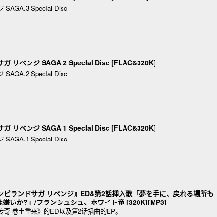
A.3 SpecIal Disc
 リベンジ SAGA.2 SpecIal Disc [FLAC&320K]
A.2 SpecIal Disc
 リベンジ SAGA.1 SpecIal Disc [FLAC&320K]
A.1 SpecIal Disc
メ『ゾンビランドサガ リベンジ』ED&第2話挿入歌「夢を手に、戻れる場所も
いか?」/フランシュシュ、ホワイト竜 [320K][MP3]
传奇 卷土重来》的ED以及第2话插曲的EP。