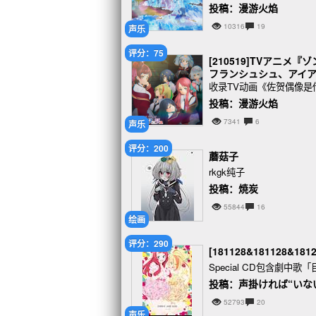
投稿：漫游火焰
10316
19
声乐
评分：75
[210519]TVアニ
フランシュシュ、アイアンフ
收录TV动画《佐贺偶像是
投稿：漫游火焰
7341
6
声乐
评分：200
蘑菇子
rkgk纯子
投稿：焼炭
55844
16
绘画
评分：290
[181128&181128&1
Special CD包含劇中
投稿：声掛ければ“いな
52793
20
声乐