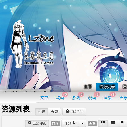
主页
资源列表
汉
+6
+5
+2
+1
文章
动画
游戏
漫画
画集
声
资源列表
资源
专题
试试手气
高级搜索
评分
排序
查看