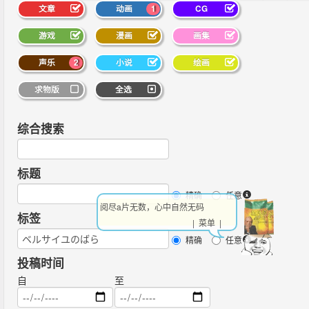
文章
动画
1
CG
游戏
漫画
画集
声乐
2
小说
绘画
求物版
全选
综合搜索
标题
精确
任意
阅尽a片无数，心中自然无码
标签
| 菜单 |
精确
任意
投稿时间
自
至