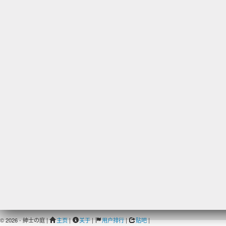
© 2026 - 紳士の庭 |
主页
|
关于
|
用户排行
|
贴吧
|