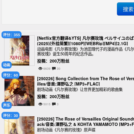
评分：355
[Netflix官方翻译&YTS] 凡尔赛玫瑰 ベルサイユの
(2025)[外挂简繁][1080P][WEBRip][MP4][2.1G]
动画电影《凡尔赛玫瑰》为池田理代子的漫画作品《凡
赛玫瑰》诞生50周年的纪念作品。
投稿：200万粉丝
动画
6639
30
评分：60
[250226] Song Collection from The Rose of Ver
illes/音楽:澤野弘之 [MP3+FLAC]
剧场动画《凡尔赛玫瑰》让世界更加精彩的歌曲集
投稿：200万粉丝
5015
3
声乐
评分：30
[250226] The Rose of Versailles Original Sound
ack/音楽:澤野弘之 & KOHTA YAMAMOTO [MP3+
AC]
剧场动画《凡尔赛的玫瑰》原声碟