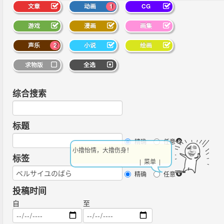
文章
动画
1
CG
游戏
漫画
画集
声乐
2
小说
绘画
求物版
全选
综合搜索
标题
精确
任意
小撸怡情，大撸伤身！
标签
| 菜单 |
精确
任意
投稿时间
自
至