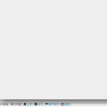
© 2026 - 紳士の庭 |
主页
|
关于
|
用户排行
|
贴吧
|