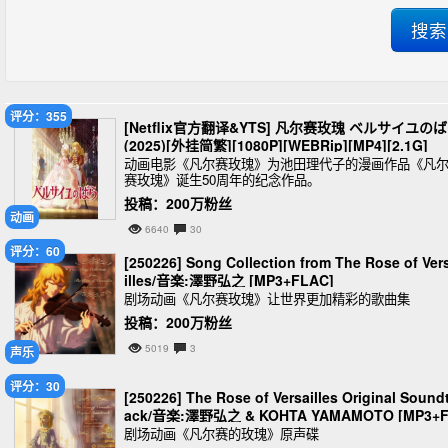
评分：355
[Netflix官方翻译&YTS] 凡尔赛玫瑰 ベルサイユの
(2025)[外挂简繁][1080P][WEBRip][MP4][2.1G]
动画电影《凡尔赛玫瑰》为池田理代子的漫画作品《凡
赛玫瑰》诞生50周年的纪念作品。
投稿：200万粉丝
动画
6640
30
评分：60
[250226] Song Collection from The Rose of Ver
illes/音楽:澤野弘之 [MP3+FLAC]
剧场动画《凡尔赛玫瑰》让世界更加精彩的歌曲集
投稿：200万粉丝
5019
3
声乐
评分：30
[250226] The Rose of Versailles Original Sound
ack/音楽:澤野弘之 & KOHTA YAMAMOTO [MP3+
AC]
剧场动画《凡尔赛的玫瑰》原声碟