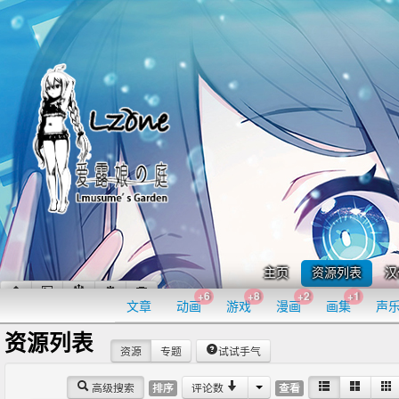
主页
资源列表
汉
+6
+8
+2
+1
文章
动画
游戏
漫画
画集
声
资源列表
资源
专题
试试手气
高级搜索
评论数
排序
查看