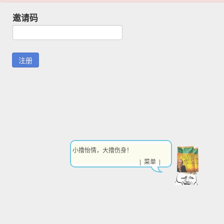
邀请码
小撸怡情，大撸伤身！
| 菜单 |