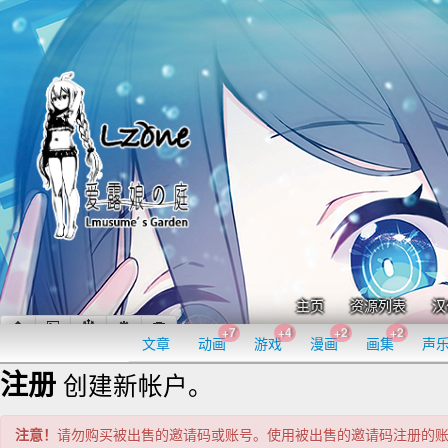
主页
资源列表
汉
+7
+4
+2
+2
文章
动画
游戏
漫画
画集
声
注册
创建新帐户。
注意！
请勿购买被出售的邀请码或账号。使用被出售的邀请码注册的