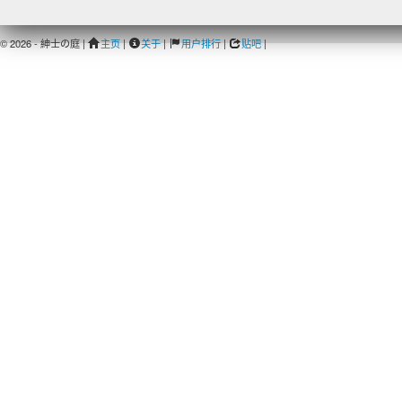
© 2026 - 紳士の庭 |
主页
|
关于
|
用户排行
|
贴吧
|