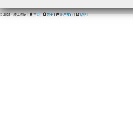
© 2026 - 紳士の庭 |
主页
|
关于
|
用户排行
|
贴吧
|