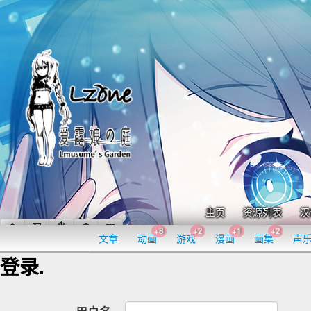
主页
资源列表
汉
+8
+2
+1
+2
文章
动画
游戏
漫画
画集
声
登录.