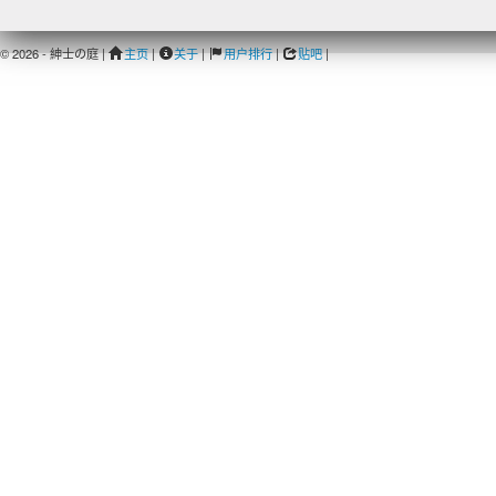
© 2026 - 紳士の庭 |
主页
|
关于
|
用户排行
|
贴吧
|