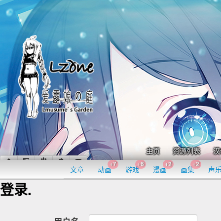
主页
资源列表
汉
+7
+6
+2
+2
文章
动画
游戏
漫画
画集
声
登录.