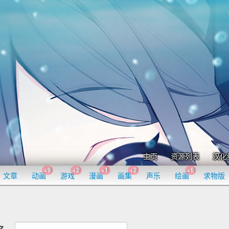
主页
资源列表
汉化
+9
+2
+1
+2
+6
文章
动画
游戏
漫画
画集
声乐
绘画
求物版