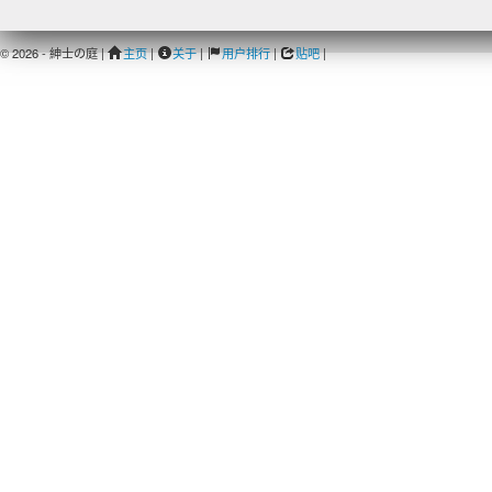
© 2026 - 紳士の庭 |
主页
|
关于
|
用户排行
|
贴吧
|