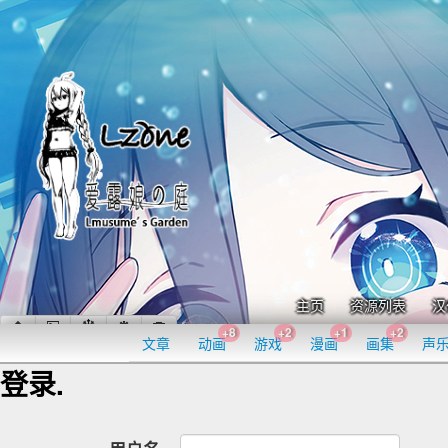
主页
资源列表
汉
+8
+2
+1
+2
文章
动画
游戏
漫画
画集
声
登录.