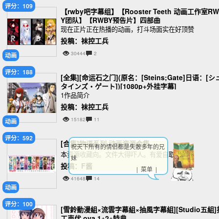
评分：109
【rwby吧字幕组】【Rooster Teeth 动画工作室RW
Y团队】【RWBY预告片】四部曲
现在正片正在热播的动画，打斗场面实在好顶赞
投稿：袜控工兵
30444
2
动画
评分：188
[全集][命运石之门](原名：[Steins;Gate]日语：[シ
タインズ・ゲート])[1080p+外挂字幕]
1作品简介
投稿：袜控工兵
15182
11
动画
评分：592
[合集]物语系列 动画资源合集
祝天下所有的情侣都是失散多年的兄
本资源收藏向。文件大得吓人。有爱自取。
妹
投稿：F酱
| 菜单 |
41648
14
动画
评分：100
[雪鈴動漫組×流雲字幕組×抽風字幕組][Studio五組]
工声优 ova 1+2+特典