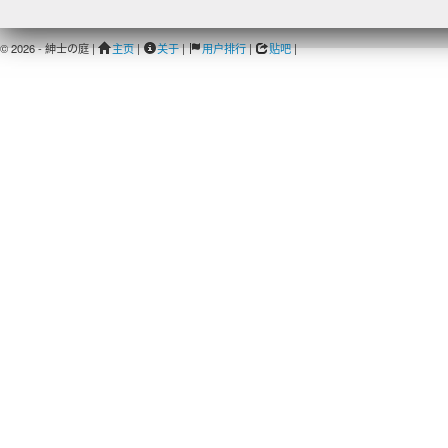
© 2026 - 紳士の庭 |
主页
|
关于
|
用户排行
|
贴吧
|