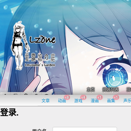
主页
资源列表
汉
+8
+4
+1
+1
文章
动画
游戏
漫画
画集
声
登录.